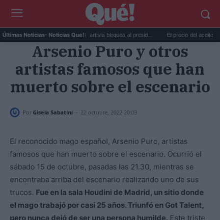
.
Taylor Swift y Trump: la artista bloquea al presid...
El precio del aceite de oliv
Últimas Noticias
- Noticias Que!:
Arsenio Puro y otros
artistas famosos que han
muerto sobre el escenario
-
Por
Gisela Sabatini
22 octubre, 2022 20:03
El reconocido mago español, Arsenio Puro, artistas
famosos que han muerto sobre el escenario. Ocurrió el
sábado 15 de octubre, pasadas las 21.30, mientras se
encontraba arriba del escenario realizando uno de sus
trucos.
Fue en la sala Houdini de Madrid, un sitio donde
el mago trabajó por casi 25 años. Triunfó en Got Talent,
pero nunca dejó de ser una persona humilde.
Este triste