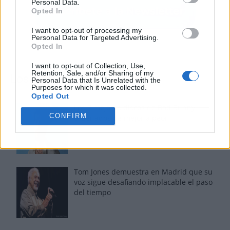
Personal Data.
Opted In
I want to opt-out of processing my
Personal Data for Targeted Advertising.
Opted In
I want to opt-out of Collection, Use,
Retention, Sale, and/or Sharing of my
Los más vistos
Personal Data that Is Unrelated with the
Purposes for which it was collected.
Opted Out
Los 7 mejores discos de Bad Bunny,
CONFIRM
ordenados de mejor a peor
Tom Jones demuestra en Madrid que su
voz sigue desafiando implacable el paso
del tiempo