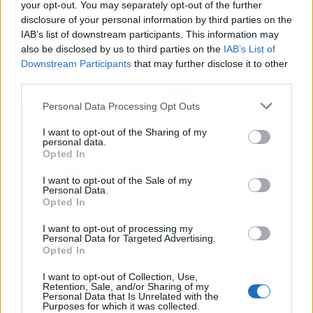
del reciclaje de materiales a que contraten el
your opt-out. You may separately opt-out of the further
plan que más se ajuste a sus necesidades
disclosure of your personal information by third parties on the
IAB’s list of downstream participants. This information may
corporativas.
also be disclosed by us to third parties on the
IAB’s List of
Downstream Participants
that may further disclose it to other
third parties.
Artículo anterior
Artículo siguiente
Detalles para bodas y
Escoger la mejor
Personal Data Processing Opt Outs
comuniones, de la mano
madera, laminada o
de Armonía
maciza
I want to opt-out of the Sharing of my
personal data.
Opted In
I want to opt-out of the Sale of my
Personal Data.
Opted In
I want to opt-out of processing my
Personal Data for Targeted Advertising.
Opted In
I want to opt-out of Collection, Use,
Retention, Sale, and/or Sharing of my
Personal Data that Is Unrelated with the
Purposes for which it was collected.