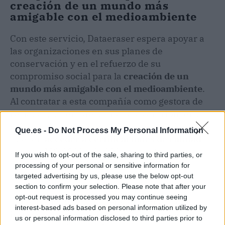
creación de un mundo más
amigable con el medioambiente
Con este servicio, Dataeraser espera apoyar a
las organizaciones en sus planes de
conservación y en el refuerzo de su
compromiso social para la
creación de un
mundo más amigable con el medioambiente
.
Al contratar a esta compañía como gestora de
residuos, las empresas no solo contribuyen al
cuidado de los bosques, sino que también
Que.es -
Do Not Process My Personal Information
pueden
acceder a certificaciones de calidad
como la ISO 9001 y 14001, las cuales otorgan
If you wish to opt-out of the sale, sharing to third parties, or
ventajas competitivas frente a otras
processing of your personal or sensitive information for
organizaciones de su sector.
targeted advertising by us, please use the below opt-out
section to confirm your selection. Please note that after your
opt-out request is processed you may continue seeing
Por estos motivos, Dataeraser invita a todos los
interest-based ads based on personal information utilized by
interesados en gestionar sus residuos a partir
us or personal information disclosed to third parties prior to