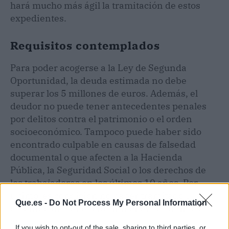
hará mucho más ágil la tramitación de estos
expedientes.
Requisitos contemplados
Para poder acogerse a la Ley de Segunda
Oportunidad, la deuda estimada no debe
superar los 5 millones de euros. Además, el
deudor no puede tener antecedentes penales
por delitos contra el patrimonio o el orden
socioeconómico. Tampoco puede haber sido
encontrado culpable en causas de falsedad
documental o que afecten a la Hacienda
Pública, la Seguridad Social o los derechos de
los trabajadores en los últimos 10 años. Por
último, es condición no haber tramitado u
Que.es -
Do Not Process My Personal Information
obtenido un beneficio similar en los últimos 5
años.
If you wish to opt-out of the sale, sharing to third parties, or