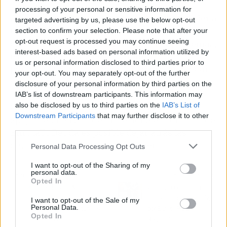
processing of your personal or sensitive information for
A través de EnrutaTuDeuda es posible acceder a
targeted advertising by us, please use the below opt-out
un análisis completo para determinar si se
section to confirm your selection. Please note that after your
opt-out request is processed you may continue seeing
cumplen o no los requisitos de esta ley. Además,
interest-based ads based on personal information utilized by
este despacho provee soluciones
us or personal information disclosed to third parties prior to
personalizadas a sus clientes para que puedan
your opt-out. You may separately opt-out of the further
salir de una situación económica incómoda.
disclosure of your personal information by third parties on the
IAB’s list of downstream participants. This information may
also be disclosed by us to third parties on the
IAB’s List of
Gracias a Ley de Segunda Oportunidad y al
Downstream Participants
that may further disclose it to other
apoyo de un grupo de profesionales como los de
third parties.
EnrutaTuDeuda es posible dejar atrás las
deudas para poder volver a crecer.
Personal Data Processing Opt Outs
I want to opt-out of the Sharing of my
personal data.
Artículo anterior
Artículo siguiente
Opted In
Lenda VET Nature
¿En qué consiste la
cuenta con dietas
falsedad documental?,
I want to opt-out of the Sale of my
Personal Data.
veterinarias naturales
por Bufete Ruiz y
Opted In
para cuidar la salud de
Reguant