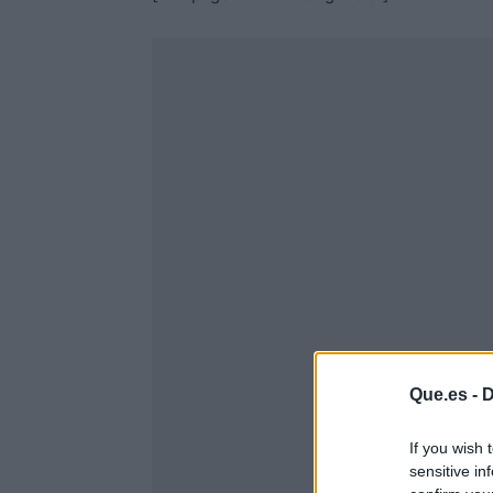
Que.es -
D
If you wish 
sensitive in