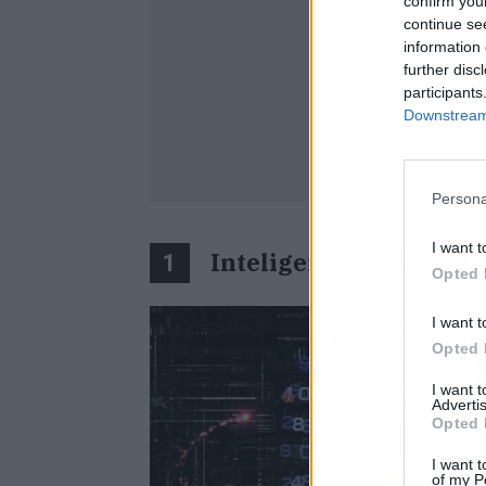
confirm you
continue se
information 
further disc
participants
Downstream 
Persona
I want t
Inteligencia artificial
1
Opted 
I want t
Opted 
I want 
Advertis
Opted 
I want t
of my P