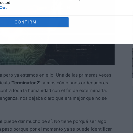
lected.
Out
CONFIRM
 pero ya estamos en ello. Una de las primeras veces
ícula
'Terminator 2'
. Vimos cómo unos ordenadores
contra toda la humanidad con el fin de exterminarla.
enganza, nos dejaba claro que era mejor que no se
al
puede dar mucho de sí. No tiene porqué ser algo
o a paso porque por el momento ya se puede identificar