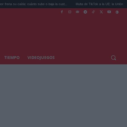
caída: cuánto sube o baja la cuot...
Multa de TikTok a la UE: la Unión Europea acorral
TIEMPO
VIDEOJUEGOS