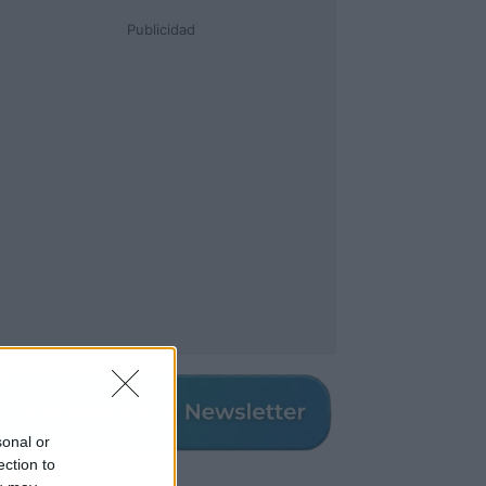
Publicidad
sonal or
ection to