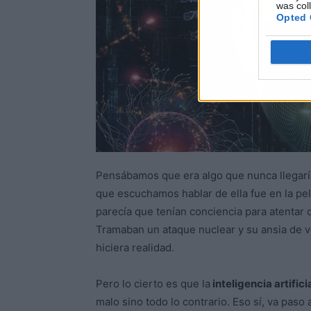
was col
Opted 
Pensábamos que era algo que nunca llegaría
que escuchamos hablar de ella fue en la pel
parecía que tenían conciencia para atentar 
Tramaban un ataque nuclear y su ansia de v
hiciera realidad.
Pero lo cierto es que la
inteligencia artifici
malo sino todo lo contrario. Eso sí, va pas