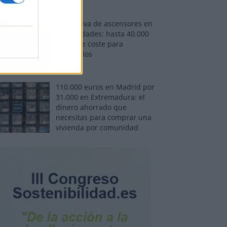
Normativa de ascensores en
comunidades: hasta 40.000
euros de coste para
adaptarlos
110.000 euros en Madrid por
31.000 en Extremadura: el
dinero ahorrado que
necesitas para comprar una
vivienda por comunidad