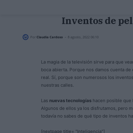
Inventos de pel
-
Por
Claudia Cardoso
8 agosto, 2022 06:10
La magia de la televisión sirve para que v
boca abierta. Porque nos damos cuenta de qu
real. Sí, porque son numerosos los inventos
nuestras calles.
Las
nuevas tecnologías
hacen posible que l
Algunos de ellos ya los disfrutamos, pero m
todavía no sabes de qué tipo de inventos ha
[nextpage title= "Inteligencia"]