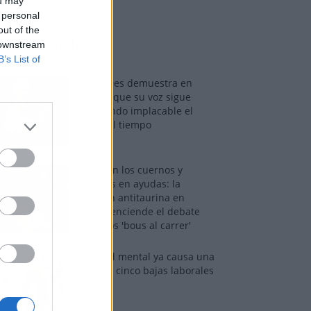
ou may
 personal
out of the
os más vistos
 downstream
B’s List of
Tom Jones demuestra en
Madrid que su voz sigue
desafiando implacable el
paso del tiempo
Fuego en los cuernos y
millones en ayudas: la
rebelión antitaurina en
Alfafar enciende el debate
sobre los 'bous al carrer'
La salud mental ya causa una
de cada cinco bajas laborales