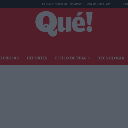
El nuevo tráiler de 'Insidious: Fuera del Más Allá...
Euríbor frena su 
CURIOSAS
DEPORTES
ESTILO DE VIDA
TECNOLOGÍA