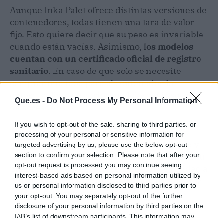
Aunque Inka Palet ofrece distintas versiones de
contenedores, todas tienen una tara de valor
fijo. Esto quiere decir que su peso es invariable
cuando están vacías. Asimismo,
los modelos
cuentan con un certificado oficial de registro
sanitario
. En caso de que solo se necesite
comprar una tapa para el contenedor, la
empresa dispone varios modelos en la sección
Que.es -
Do Not Process My Personal Information
de accesorios.
If you wish to opt-out of the sale, sharing to third parties, or
Tanto las cajas como los contenedores son
processing of your personal or sensitive information for
necesarios en los departamentos de compra y
targeted advertising by us, please use the below opt-out
envío de las empresas de logística. Gracias a su
section to confirm your selection. Please note that after your
opt-out request is processed you may continue seeing
prestigio, Inka Palet ofrece modelos de calidad a
interest-based ads based on personal information utilized by
través de la compra directa o de distribuidores
us or personal information disclosed to third parties prior to
nacionales e internacionales.
your opt-out. You may separately opt-out of the further
disclosure of your personal information by third parties on the
IAB’s list of downstream participants. This information may