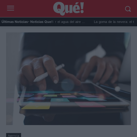
usos prácticos para reutilizar el agua del aire ...
La goma de la nevera: el truco del p
Últimas Noticias
- Noticias Que!:
Agencia