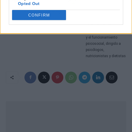
La confiscación de
Neurociencia afectiva y
Opted Out
ahorros por el Estado en
psicología del
la actualidad, por Pedro
comportamiento en el
CONFIRM
Gómez
Instituto Psicobiológico
para mejorar las
conductas alimentarias
y el funcionamiento
psicosocial, dirigido a
psicólogos,
nutricionistas y dietistas