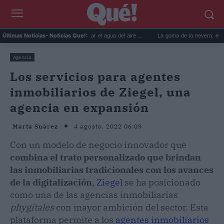
6 usos prácticos para reutilizar el agua del aire ...
La goma de la nevera: el truco de
Últimas Noticias
- Noticias Que!:
Agencia
Los servicios para agentes
inmobiliarios de Ziegel, una
agencia en expansión
4 agosto, 2022 06:09
Marta Suárez
Con un modelo de negocio innovador que
combina el trato personalizado que brindan
las inmobiliarias tradicionales con los avances
de la digitalización
,
Ziegel
se ha posicionado
como una de las agencias inmobiliarias
phygitales
con mayor ambición del sector. Esta
plataforma permite a los
agentes inmobiliarios