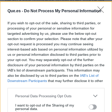
principales agencias inmobiliarias a valorar en
Que.es -
Do Not Process My Personal Information
los próximos años.
If you wish to opt-out of the sale, sharing to third parties, or
Artículo anterior
Artículo siguiente
processing of your personal or sensitive information for
targeted advertising by us, please use the below opt-out
Alojarse y buscar
El nuevo concepto de
section to confirm your selection. Please note that after your
actividades en Úbeda y
estética que ha llegado a
opt-out request is processed you may continue seeing
Baeza a través de la app
la Moraleja en Madrid, el
interest-based ads based on personal information utilized by
de Jaén Rural
cuidado integral
us or personal information disclosed to third parties prior to
your opt-out. You may separately opt-out of the further
disclosure of your personal information by third parties on the
IAB’s list of downstream participants. This information may
also be disclosed by us to third parties on the
IAB’s List of
Downstream Participants
that may further disclose it to other
third parties.
Personal Data Processing Opt Outs
I want to opt-out of the Sharing of my
personal data.