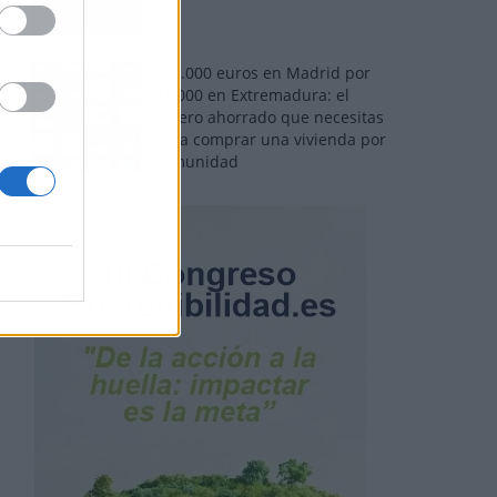
110.000 euros en Madrid por
31.000 en Extremadura: el
dinero ahorrado que necesitas
para comprar una vivienda por
comunidad