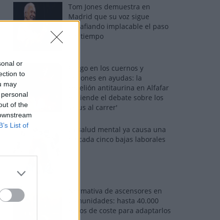
Tom Jones demuestra en
Madrid que su voz sigue
desafiando implacable el paso
del tiempo
sonal or
Fuego en los cuernos y
ection to
millones en ayudas: la
ou may
rebelión antitaurina en Alfafar
 personal
enciende el debate sobre los
out of the
'bous al carrer'
 downstream
B’s List of
La salud mental ya causa una
de cada cinco bajas laborales
Normativa de ascensores en
comunidades: hasta 40.000
euros de coste para adaptarlos