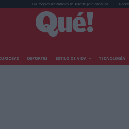
Los mejores restaurantes de Tenerife para comer co...
Reciclar cápsulas de caf
CURIOSAS
DEPORTES
ESTILO DE VIDA
TECNOLOGÍA