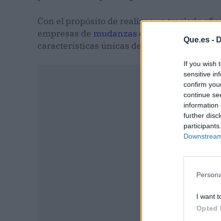
Con el propósito de realizar un traslado efic
empresas de
mudanzas en Córdoba
, que ll
Que.es -
D
características únicas de su servicio en la c
If you wish 
sensitive in
confirm you
continue se
information 
further disc
participants
Downstream 
Persona
I want t
Opted 
P