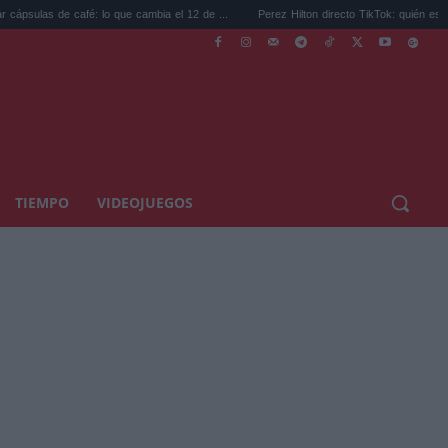
é: lo que cambia el 12 de ...
Perez Hilton directo TikTok: quién es el bloguero ...
TIEMPO
VIDEOJUEGOS