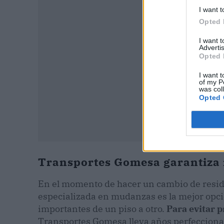
I want t
Opted 
I want 
Advertis
Opted 
I want t
of my P
was col
Opted 
Transportes Gomesa garantiza
En el momento de hacer un cambio de resid
especializada en mudanzas es la mejor opci
importantes de un piso a otro.
Para evitar 
Transportes Gomesa lleva años perfeccionan