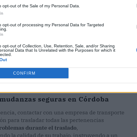
o opt-out of the Sale of my Personal Data.
In
to opt-out of processing my Personal Data for Targeted
ing.
In
o opt-out of Collection, Use, Retention, Sale, and/or Sharing
ersonal Data that Is Unrelated with the Purposes for which it
lected.
Out
CONFIRM
 mudanzas seguras en Córdoba
encia, contactar con una empresa de transporte
ón para trasladar todas las pertenencias
problemas durante el traslado
,
do la calidad de su trabajo, instruyendo a un