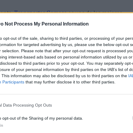
iente,
Transportes Gomesa
es una de las mejores
eva más de 10 años en el sector y detalla las
o Not Process My Personal Information
iudad.
to opt-out of the sale, sharing to third parties, or processing of your per
formation for targeted advertising by us, please use the below opt-out s
r selection. Please note that after your opt-out request is processed y
eing interest-based ads based on personal information utilized by us or
disclosed to third parties prior to your opt-out. You may separately opt-
losure of your personal information by third parties on the IAB’s list of
. This information may also be disclosed by us to third parties on the
IA
Participants
that may further disclose it to other third parties.
l Data Processing Opt Outs
o opt-out of the Sharing of my personal data.
In
ublicidad