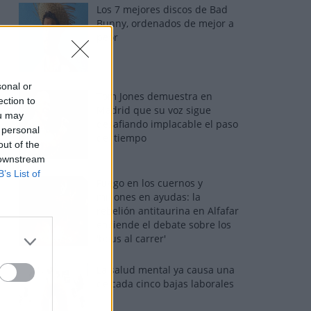
Los 7 mejores discos de Bad
Bunny, ordenados de mejor a
peor
sonal or
Tom Jones demuestra en
ection to
Madrid que su voz sigue
ou may
desafiando implacable el paso
 personal
del tiempo
out of the
 downstream
B’s List of
Fuego en los cuernos y
millones en ayudas: la
rebelión antitaurina en Alfafar
enciende el debate sobre los
'bous al carrer'
La salud mental ya causa una
de cada cinco bajas laborales