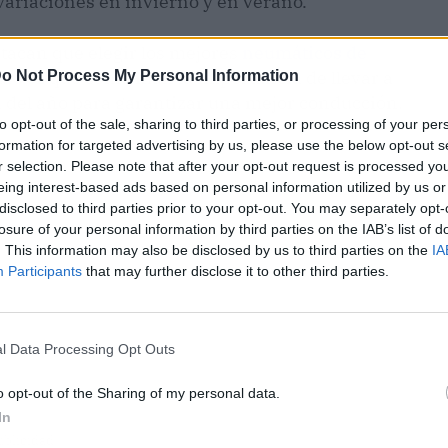
 variaciones en invierno y en verano.
tacan que elegir los mejores
neumáticos de
la vez que confirman la importancia de llevar a
o Not Process My Personal Information
ca del año para garantizar una mejor conducción.
to opt-out of the sale, sharing to third parties, or processing of your per
formation for targeted advertising by us, please use the below opt-out s
r selection. Please note that after your opt-out request is processed y
eing interest-based ads based on personal information utilized by us or
disclosed to third parties prior to your opt-out. You may separately opt-
losure of your personal information by third parties on the IAB’s list of
. This information may also be disclosed by us to third parties on the
IA
Participants
that may further disclose it to other third parties.
l Data Processing Opt Outs
o opt-out of the Sharing of my personal data.
In
ublicidad