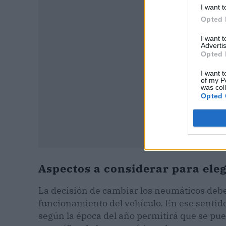
I want t
Opted 
I want 
Advertis
Opted 
I want t
of my P
was col
Opted 
Aspectos a considerar para ele
La decisión de cambiar los neumáticos debe
funcionamiento del vehículo. En ese sentido
según la época del año permitirá que se pued