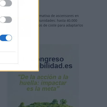
Normativa de ascensores en
comunidades: hasta 40.000
euros de coste para adaptarlos