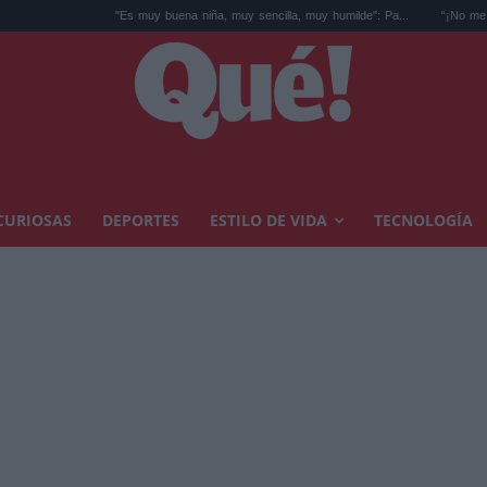
"Es muy buena niña, muy sencilla, muy humilde": Pa...
“¡No me grites, no me 
CURIOSAS
DEPORTES
ESTILO DE VIDA
TECNOLOGÍA