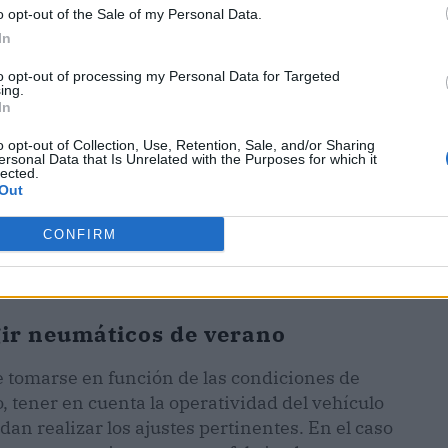
o opt-out of the Sale of my Personal Data.
In
to opt-out of processing my Personal Data for Targeted
ing.
In
o opt-out of Collection, Use, Retention, Sale, and/or Sharing
ersonal Data that Is Unrelated with the Purposes for which it
lected.
Out
CONFIRM
gir neumáticos de verano
 tomarse en función de las condiciones de
, tener en cuenta la operatividad del vehículo
an realizar los ajustes pertinentes. En el caso