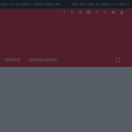
grites!”: Aramís Fuster pier...
Fido da el salto en solitario con 'Vida nocturna' ...
TIEMPO
VIDEOJUEGOS