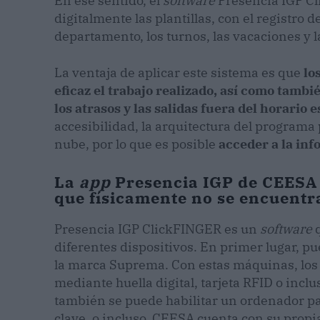
En ese sentido, el
software
Presencia IGP Cl
digitalmente las plantillas, con el registro d
departamento, los turnos, las vacaciones y 
La ventaja de aplicar este sistema es que
lo
eficaz el trabajo realizado, así como tambi
los atrasos y las salidas fuera del horario 
accesibilidad, la arquitectura del programa
nube, por lo que es posible
acceder a la inf
La
app
Presencia IGP de CEESA 
que físicamente no se encuentra
Presencia IGP ClickFINGER es un
software
diferentes dispositivos. En primer lugar, 
la marca Suprema. Con estas máquinas, los 
mediante huella digital, tarjeta RFID o inclus
también se puede habilitar un ordenador pa
clave, o incluso, CEESA cuenta con su prop