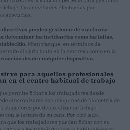
ickFINGER es la solución perfecta para gestionar
e fichaje, las actividades efectuadas por
las ausencias.
s directivos pueden gestionar de una forma
én determinar las incidencias como las faltas,
establecido
. Mientras que, en términos de
 permite alojarlo tanto en la empresa como en la
ormación desde cualquier dispositivo.
sirve para aquellos profesionales
n en el centro habitual de trabajo
que permite fichar a los trabajadores desde
puede sincronizarse con máquinas de biometría de
trabajadores pueden realizar su fichaje
o con la lectura de su cara. Por otro lado,
ra que los trabajadores puedan fichar con su
ia
app
para los trabajadores que habitualmente