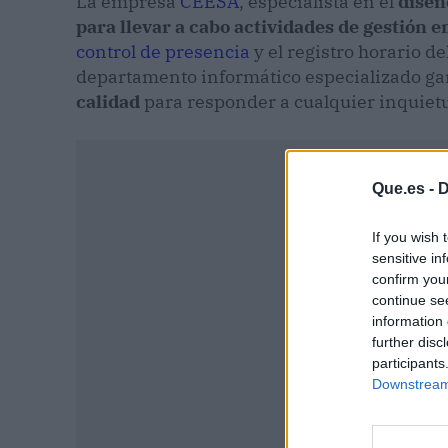
La empresa
CEESA
, especialista en el
diseñ
para llevar a cabo actividades de gestión 
control de presencia
y el registro horario d
departamento informático especializado ga
calidad
para responder a cualquier inquiet
Que.es -
D
If you wish 
sensitive in
confirm you
continue se
information 
further disc
participants
Downstream 
P