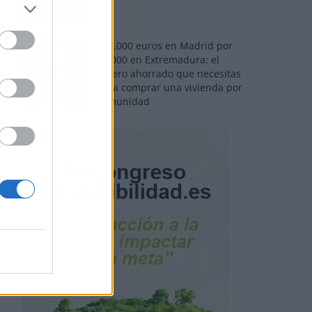
110.000 euros en Madrid por
31.000 en Extremadura: el
dinero ahorrado que necesitas
para comprar una vivienda por
comunidad