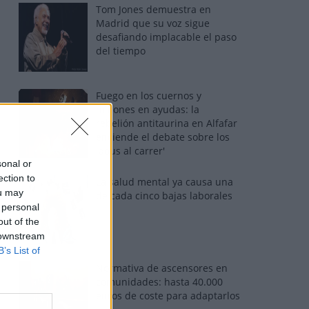
Tom Jones demuestra en
Madrid que su voz sigue
desafiando implacable el paso
del tiempo
Fuego en los cuernos y
millones en ayudas: la
rebelión antitaurina en Alfafar
enciende el debate sobre los
'bous al carrer'
sonal or
ection to
La salud mental ya causa una
ou may
de cada cinco bajas laborales
 personal
out of the
 downstream
B’s List of
Normativa de ascensores en
comunidades: hasta 40.000
euros de coste para adaptarlos