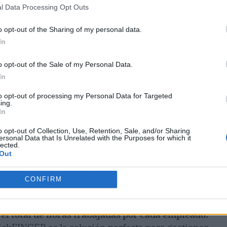
l Data Processing Opt Outs
o opt-out of the Sharing of my personal data.
In
o opt-out of the Sale of my Personal Data.
In
to opt-out of processing my Personal Data for Targeted
ing.
In
o opt-out of Collection, Use, Retention, Sale, and/or Sharing
ersonal Data that Is Unrelated with the Purposes for which it
lected.
Out
kFINGER que ofrece CEESA permite
illa de empleados
CONFIRM
a laboral que obliga a las empresas a
llevar un
 el total de horas trabajadas por cada empleado.