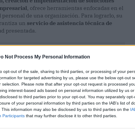
o, creación e implementación de soluciones
empresarial
, ofrece herramientas enfocadas en el
el personal de una organización. Para lograrlo, su
rantiza un
servicio de asistencia técnica de
ud presentada.
o Not Process My Personal Information
to opt-out of the sale, sharing to third parties, or processing of your per
formation for targeted advertising by us, please use the below opt-out s
r selection. Please note that after your opt-out request is processed y
eing interest-based ads based on personal information utilized by us or
disclosed to third parties prior to your opt-out. You may separately opt-
losure of your personal information by third parties on the IAB’s list of
. This information may also be disclosed by us to third parties on the
IA
Participants
that may further disclose it to other third parties.
ublicidad