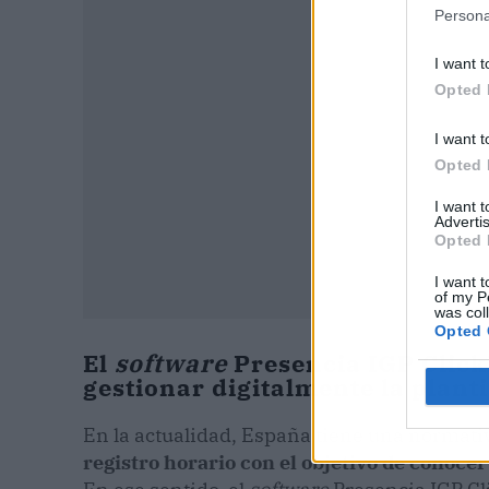
Persona
I want t
Opted 
I want t
Opted 
I want 
Advertis
Opted 
I want t
of my P
was col
Opted 
El
software
Presencia IGP Clic
gestionar digitalmente la plant
En la actualidad, España tiene una normativ
registro horario con el objetivo de conocer