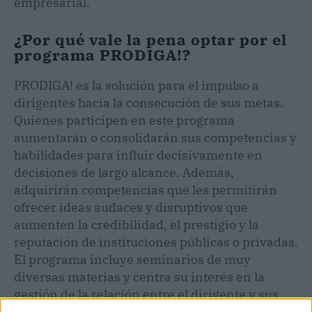
empresarial.
¿Por qué vale la pena optar por el
programa PRODIGA!?
PRODIGA! es la solución para el impulso a
dirigentes hacia la consecución de sus metas.
Quienes participen en este programa
aumentarán o consolidarán sus competencias y
habilidades para influir decisivamente en
decisiones de largo alcance. Además,
adquirirán competencias que les permitirán
ofrecer ideas audaces y disruptivos que
aumenten la credibilidad, el prestigio y la
reputación de instituciones públicas o privadas.
El programa incluye seminarios de muy
diversas materias y centra su interés en la
gestión de la relación entre el dirigente y sus
públicos de interés, ofreciendo una visión