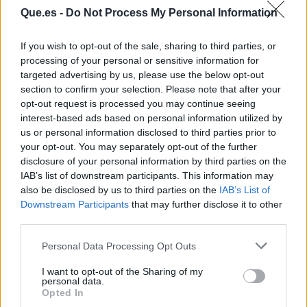
Que.es -
Do Not Process My Personal Information
integral y holística de los factores que afectan y
refuerzan vínculos y conexiones de interés.
If you wish to opt-out of the sale, sharing to third parties, or
processing of your personal or sensitive information for
Los conocimientos se imparten en un total de
targeted advertising by us, please use the below opt-out
25 seminarios de 4 horas de duración que,
section to confirm your selection. Please note that after your
según afirma el director del programa Juan de
opt-out request is processed you may continue seeing
Dios Orozco, "inducen, promueven y facilitan
interest-based ads based on personal information utilized by
us or personal information disclosed to third parties prior to
el coloquio y la aportación de ideas
your opt-out. You may separately opt-out of the further
innovadoras"
.
disclosure of your personal information by third parties on the
IAB’s list of downstream participants. This information may
La primera edición de PRODIGA! comenzará el
also be disclosed by us to third parties on the
IAB’s List of
16 de septiembre y el diseño y calendario está
Downstream Participants
that may further disclose it to other
third parties.
especialmente ideado para la participación de
profesionales de cualquier parte del mundo. Los
Personal Data Processing Opt Outs
seminarios serán presenciales y
online
, pero
I want to opt-out of the Sharing of my
todos quedarán grabados y a disposición de los
personal data.
participantes durante un año.
Opted In