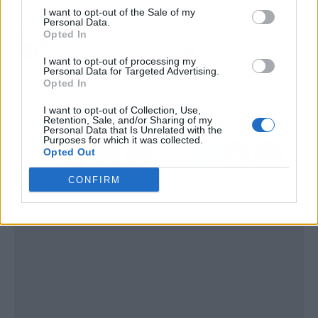
I want to opt-out of the Sale of my
Personal Data.
Artículo anterior
Artículo siguiente
Opted In
¿Cuáles son los mejores
Los siete libros de
neumáticos para el
motivación, inspiración,
I want to opt-out of processing my
Personal Data for Targeted Advertising.
verano?, con Todo
management y
Opted In
Llantas Shop
crecimiento personal
para este verano
I want to opt-out of Collection, Use,
Retention, Sale, and/or Sharing of my
Personal Data that Is Unrelated with the
Purposes for which it was collected.
Opted Out
CONFIRM