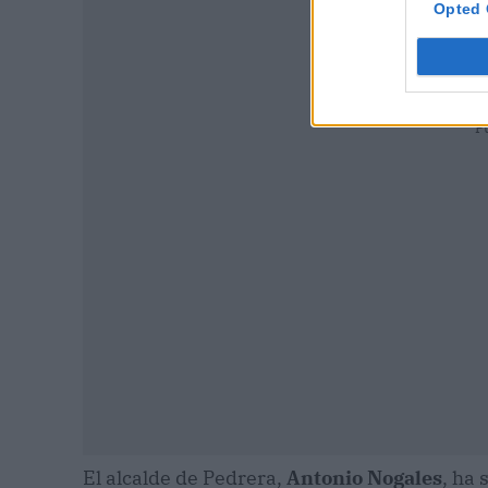
Opted 
P
El alcalde de Pedrera,
Antonio Nogales
, ha