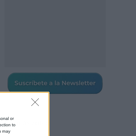
sonal or
Los más vistos
ection to
ou may