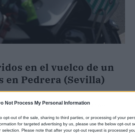
idos en el vuelco de un
 en Pedrera (Sevilla)
o Not Process My Personal Information
n resultado heridas con pronóstico grave
al
 mañana un autobús que trasladaba a trabajadores
to opt-out of the sale, sharing to third parties, or processing of your per
illa), según ha informado en una nota
formation for targeted advertising by us, please use the below opt-out s
o a la Consejería de la Presidencia,
r selection. Please note that after your opt-out request is processed y