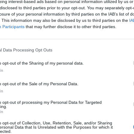
a.
eing interest-based ads based on personal information utilized by us or
disclosed to third parties prior to your opt-out. You may separately opt-
losure of your personal information by third parties on the IAB’s list of
 A-8327 a las 6,50 horas, y a poco más de dos
. This information may also be disclosed by us to third parties on the
IA
un autobús que transportaba a trabajadores
por
Participants
that may further disclose it to other third parties.
los servicios de emergencias del Servicio
s y otros tres han resultado heridos con
l Data Processing Opt Outs
 sanitarios, junto con efectivos de Policía Local,
o opt-out of the Sharing of my personal data.
e Sevilla con los parques de Estepa y Osuna.
In
o opt-out of the Sale of my Personal Data.
In
to opt-out of processing my Personal Data for Targeted
ing.
In
o opt-out of Collection, Use, Retention, Sale, and/or Sharing
ersonal Data that Is Unrelated with the Purposes for which it
lected.