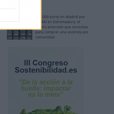
110.000 euros en Madrid por
31.000 en Extremadura: el
dinero ahorrado que necesitas
para comprar una vivienda por
comunidad