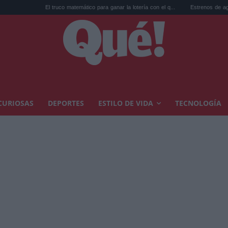
El truco matemático para ganar la lotería con el q...
Estrenos de agosto en streaming
CURIOSAS
DEPORTES
ESTILO DE VIDA
TECNOLOGÍA