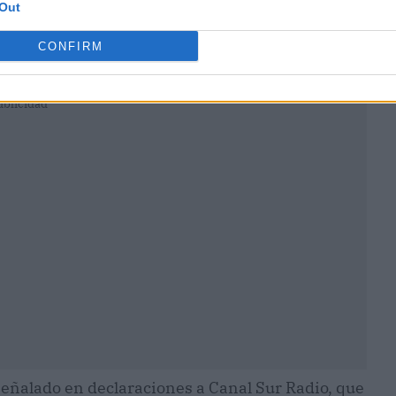
Out
CONFIRM
ublicidad
 señalado en declaraciones a Canal Sur Radio, que