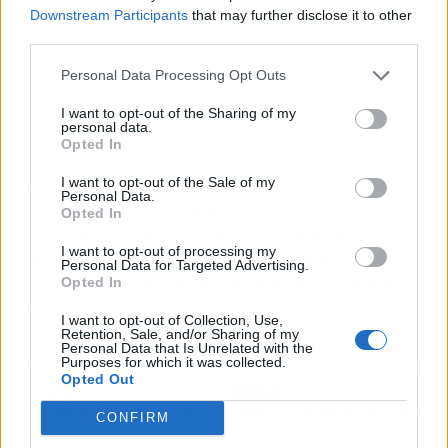
Downstream Participants
that may further disclose it to other
third parties.
Personal Data Processing Opt Outs
I want to opt-out of the Sharing of my
personal data.
Opted In
Ya son muchas las empresas que cuentan con
I want to opt-out of the Sale of my
Personal Data.
los servicios de gestión de cobros que ofrece el
Opted In
Grupo Intercobros. Quienes estén interesados
I want to opt-out of processing my
en contratar sus servicios, pueden hacerlo
Personal Data for Targeted Advertising.
llenando el formulario ubicado en su página
Opted In
web.
I want to opt-out of Collection, Use,
Retention, Sale, and/or Sharing of my
Personal Data that Is Unrelated with the
Purposes for which it was collected.
Artículo anterior
Artículo siguiente
Opted Out
La implantación
Pintor Valencia, pintores
profesional en Europa y
expertos para renovar la
CONFIRM
en América Latina de
oficina