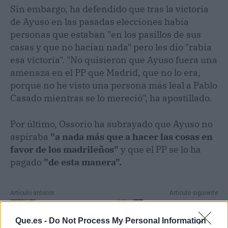
Sin embargo, ha defendido que tras la victoria
de Ayuso en las pasadas elecciones había
personas que estaban "en los pasillos de sus
casas y que no hacían nada" pero les dio "rabia
esa victoria". "No quisieron que Ayuso fuera una
amenaza en el PP que Madrid, que no lo era,
porque no he visto una persona más leal a Pablo
Casado mientras se lo mereció", ha apostillado.
Por último, Ossorio ha subrayado que Ayuso no
aspiraba
"a nada más que a hacer las cosas en
favor de los madrileños"
y que el PP se lo ha
pagado
"de esta manera".
Artículo anterior
Artículo siguiente
Los Oscar exigirán
Castilla-La Mancha, a
certificado de
favor de retirar
Que.es -
Do Not Process My Personal Information
vacunación a
mascarillas en las aulas