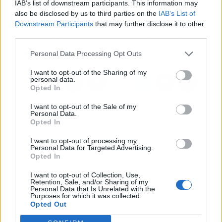
IAB’s list of downstream participants. This information may
Artículo anterior
Artículo siguiente
also be disclosed by us to third parties on the
IAB’s List of
¿Por qué optar por el
¿Qué instrumentos de
Downstream Participants
that may further disclose it to other
aislamiento térmico en
percusión forman una
third parties.
fachadas ventiladas?,
batucada? Percuforum
por Sistema Masa
Personal Data Processing Opt Outs
I want to opt-out of the Sharing of my
personal data.
Opted In
I want to opt-out of the Sale of my
Personal Data.
Opted In
I want to opt-out of processing my
Personal Data for Targeted Advertising.
Opted In
I want to opt-out of Collection, Use,
Retention, Sale, and/or Sharing of my
Personal Data that Is Unrelated with the
Purposes for which it was collected.
Opted Out