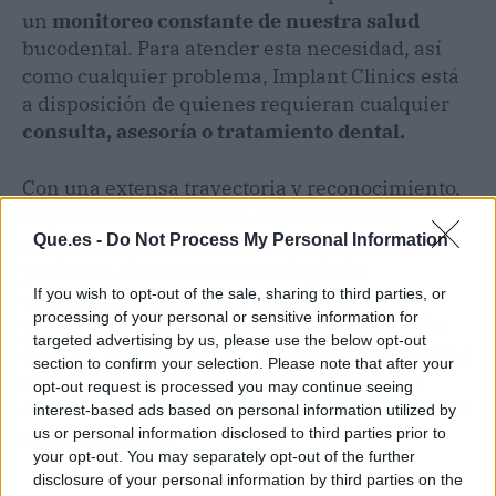
un
monitoreo constante de nuestra salud
bucodental. Para atender esta necesidad, así
como cualquier problema, Implant Clinics está
a disposición de quienes requieran cualquier
consulta, asesoría o tratamiento dental.
Con una extensa trayectoria y reconocimiento,
Implant Clinics ofrece el mejor respaldo,
Que.es -
Do Not Process My Personal Information
asesoría y cuidado de la salud bucal para sus
pacientes. Cuenta con
tecnología
de
If you wish to opt-out of the sale, sharing to third parties, or
vanguardia y un amplio equipo de
processing of your personal or sensitive information for
profesionales
en todas las especialidades del
targeted advertising by us, please use the below opt-out
cuidado bucodental, por lo que quienes deciden
section to confirm your selection. Please note that after your
optar por esta clínica para el cuidado de su
opt-out request is processed you may continue seeing
salud bucal, están poniendo su confianza en las
interest-based ads based on personal information utilized by
us or personal information disclosed to third parties prior to
mejores manos.
your opt-out. You may separately opt-out of the further
disclosure of your personal information by third parties on the