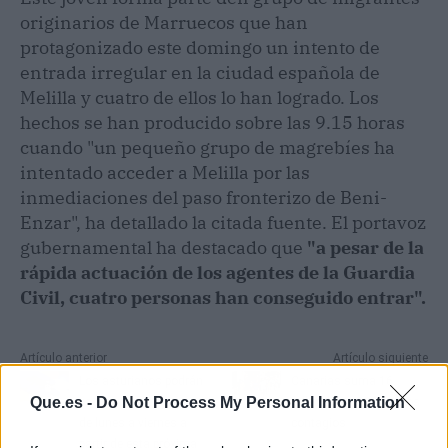
originarios de Marruecos que han
protagonizado este domingo un intento de
entrada irregular en la ciudad española de
Melilla y cuatro de ellos lo han logrado. Los
hechos se han producido sobre las 9.15 horas
cuando "un pequeño grupo de magrebíes ha
intentado acceder a Melilla por las
inmediaciones del paso fronterizo de Beni-
Enzar", ha detallado la citada fuente. El portavoz
gubernamental ha destacado que
"a pesar de la
rápida actuación de los agentes de la Guardia
Civil, cuatro personas han conseguido entrar".
Artículo anterior
Artículo siguiente
Los asturianos podrán
Canarias suma 16
Que.es -
Do Not Process My Personal Information
vacunarse sin cita previa
fallecidos y 582 nuevos
de lunes a viernes a
contagios
partir de esta próxima