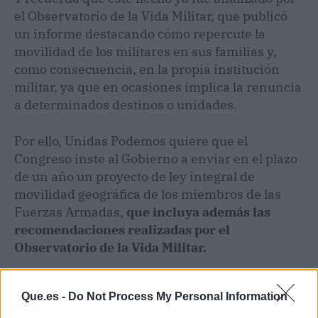
el Observatorio de la Vida Militar, que publicó
un informe destacando cómo repercute la
movilidad de los militares en sus familias y,
como consecuencia, en la propia institución
militar, ya que en ocasiones implica la renuncia
a determinados destinos o unidades.
Por ello, Unidas Podemos quiere que el
Congreso inste al Gobierno a enviar en el plazo
de un año un proyecto de ley integral de
movilidad geográfica de los miembros de las
Fuerzas Armadas,
que incluya además las
recomendaciones realizadas por el
Observatorio de la Vida Militar.
Artículo anterior
Artículo siguiente
Que.es -
Do Not Process My Personal Information
Iturgaiz dice que en el
El director adjunto