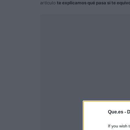
artículo
te explicamos qué pasa si te equi
Que.es -
D
If you wish 