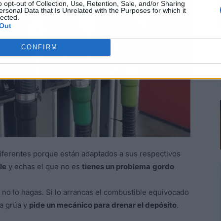
o opt-out of Collection, Use, Retention, Sale, and/or Sharing
ersonal Data that Is Unrelated with the Purposes for which it
lected.
Out
CONFIRM
diferentes porque están adaptados a sus respectivos
le
y echas el que no es
tienes un problema
gordo
, no lo hagas. Si lo arrancas el combustible equivocado
la grúa y
pide un mecánico para drenar el depósito
.