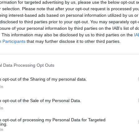
formation for targeted advertising by us, please use the below opt-out s
r selection. Please note that after your opt-out request is processed y
eing interest-based ads based on personal information utilized by us or
disclosed to third parties prior to your opt-out. You may separately opt-
losure of your personal information by third parties on the IAB’s list of
L
. This information may also be disclosed by us to third parties on the
IA
Participants
that may further disclose it to other third parties.
l Data Processing Opt Outs
 coche diésel será un problema: No
o opt-out of the Sharing of my personal data.
In
o opt-out of the Sale of my Personal Data.
In
to opt-out of processing my Personal Data for Targeted
ing.
In