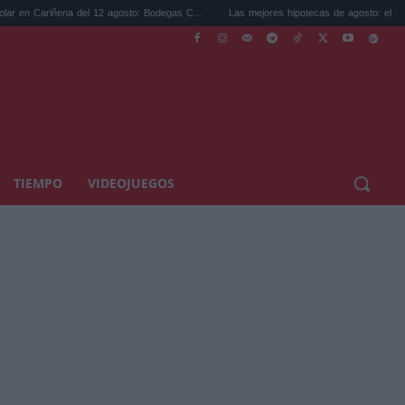
riñena del 12 agosto: Bodegas C...
Las mejores hipotecas de agosto: el TAE más com
TIEMPO
VIDEOJUEGOS