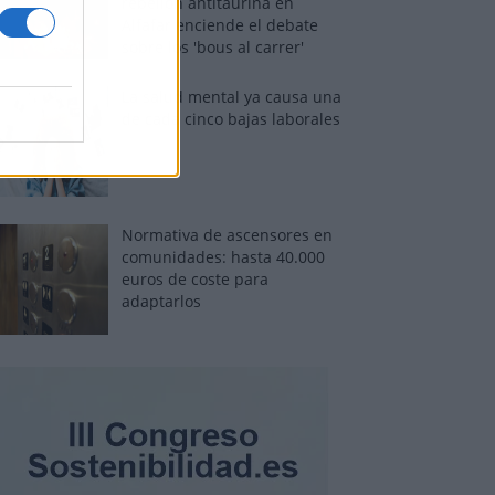
rebelión antitaurina en
Alfafar enciende el debate
sobre los 'bous al carrer'
La salud mental ya causa una
de cada cinco bajas laborales
Normativa de ascensores en
comunidades: hasta 40.000
euros de coste para
adaptarlos