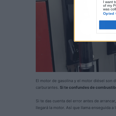
I want t
of my P
was col
Opted 
El motor de gasolina y el motor diésel son 
carburantes.
Si te confundes de combustib
Si te das cuenta del error antes de arrancar
llegará la motor. Así que llama enseguida a 