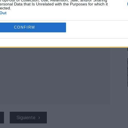
o opt-out of Collection, Use, Retention, Sale, and/or Sharing
ersonal Data that Is Unrelated with the Purposes for which it
lected.
Out
Publicidad
CONFIRM
Siguiente