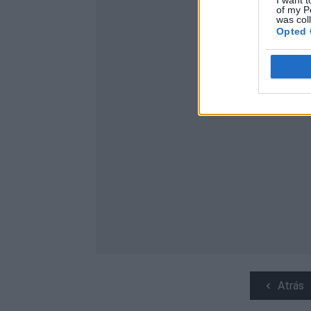
I want t
of my P
was col
Opted 
Atrás