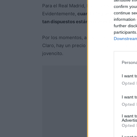
sensitive in
Para el Real Madrid, Endrick es una pieza q
confirm you
continue se
Evidentemente,
cuando llegue el momento 
information 
tan dispuestos están a querer llevarse a e
further disc
participants
Por los momentos, a los merengues les tient
Downstream 
Claro, hay un precio por ello, y también c
jovencito.
Persona
I want t
Opted 
I want t
Opted 
I want 
Advertis
Opted 