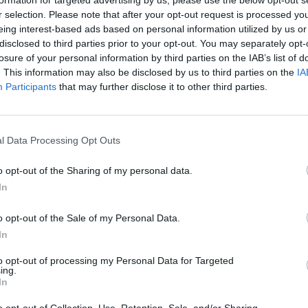
formation for targeted advertising by us, please use the below opt-out s
ue ellos podrían sacarle máximo provecho en su club.
r selection. Please note that after your opt-out request is processed y
eing interest-based ads based on personal information utilized by us or
de pujar con él es donde tienen que demostrar qué
disclosed to third parties prior to your opt-out. You may separately opt-
sta revelación sudamericana.
losure of your personal information by third parties on the IAB’s list of
L
. This information may also be disclosed by us to third parties on the
IA
a este jugador para que vista la camiseta blanca.
Participants
that may further disclose it to other third parties.
onsiderar que muchos querrán hacerse de este
l Data Processing Opt Outs
o opt-out of the Sharing of my personal data.
In
o opt-out of the Sale of my Personal Data.
In
to opt-out of processing my Personal Data for Targeted
ing.
In