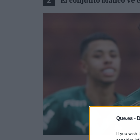
El conjunto blanco ve 
2
Que.es -
D
If you wish 