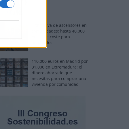
Normativa de ascensores en
comunidades: hasta 40.000
euros de coste para
adaptarlos
110.000 euros en Madrid por
31.000 en Extremadura: el
dinero ahorrado que
necesitas para comprar una
vivienda por comunidad