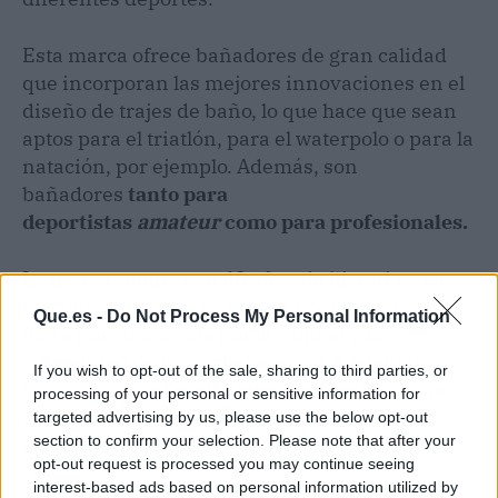
Esta marca ofrece bañadores de gran calidad
que incorporan las mejores innovaciones en el
diseño de trajes de baño, lo que hace que sean
aptos para el triatlón, para el waterpolo o para la
natación, por ejemplo. Además, son
bañadores
tanto para
deportistas
amateur
como para profesionales.
La marca cuenta con 60 años de historia a sus
espaldas, algo que no habría podido lograr, sino
Que.es -
Do Not Process My Personal Information
fuera por su apuesta por la calidad y la
comodidad de los nadadores. Son, además,
If you wish to opt-out of the sale, sharing to third parties, or
bañadores
confeccionados en España
, lo que
processing of your personal or sensitive information for
explica en buena medida su calidad y su
targeted advertising by us, please use the below opt-out
section to confirm your selection. Please note that after your
liderazgo en el sector.
opt-out request is processed you may continue seeing
interest-based ads based on personal information utilized by