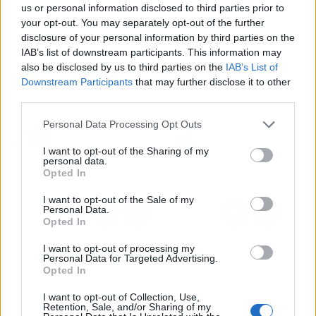
En resumen, la elección del bañador con el que
us or personal information disclosed to third parties prior to
practicar deportes aquaticos es muy importante
your opt-out. You may separately opt-out of the further
para disfrutar de cada minuto bajo el agua y
disclosure of your personal information by third parties on the
IAB’s list of downstream participants. This information may
sacar el máximo partido a los entrenamientos y
also be disclosed by us to third parties on the
IAB’s List of
partidos.
Downstream Participants
that may further disclose it to other
third parties.
Artículo anterior
Artículo siguiente
Personal Data Processing Opt Outs
Regalos frikis y
La mejor APP para
originales para Navidad
empresas de
I want to opt-out of the Sharing of my
personal data.
construcción
Opted In
I want to opt-out of the Sale of my
Personal Data.
Opted In
I want to opt-out of processing my
Personal Data for Targeted Advertising.
Opted In
I want to opt-out of Collection, Use,
Retention, Sale, and/or Sharing of my