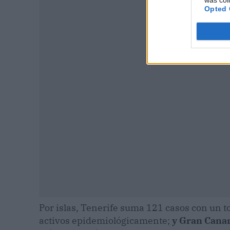
Opted 
P
Por islas, Tenerife suma 121 casos con un t
activos epidemiológicamente;
y Gran Canar