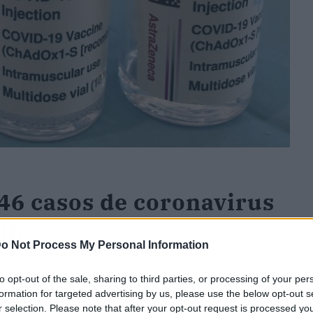
46 casos de coronavirus
ife
o Not Process My Personal Information
to opt-out of the sale, sharing to third parties, or processing of your per
 casos de coronavirus COVID-19 en las últimas
formation for targeted advertising by us, please use the below opt-out s
106.080, al tiempo que ha tenido que lamentar el
r selection. Please note that after your opt-out request is processed y