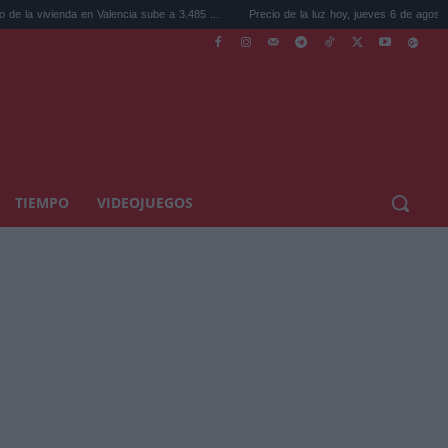
da en Valencia sube a 3.485 ...
Precio de la luz hoy, jueves 6 de agosto: la hora ...
TIEMPO
VIDEOJUEGOS