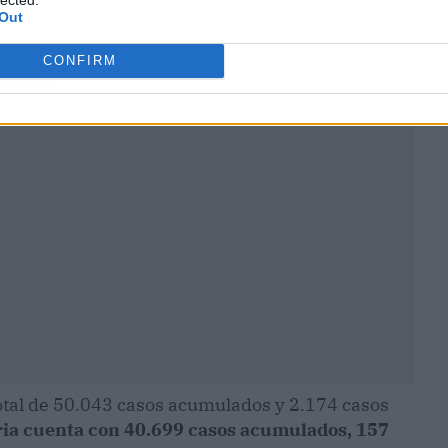
Out
CONFIRM
ublicidad
otal de 50.043 casos acumulados y 2.174 casos
ia cuenta con 40.699 casos acumulados, 157