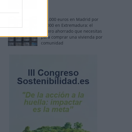
110.000 euros en Madrid por
31.000 en Extremadura: el
dinero ahorrado que necesitas
para comprar una vivienda por
comunidad