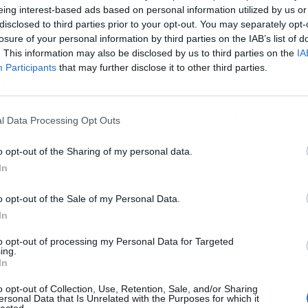
s en Tenerife,
ambos con patologías previas y
eing interest-based ads based on personal information utilized by us or
disclosed to third parties prior to your opt-out. You may separately opt-
o.
losure of your personal information by third parties on the IAB’s list of
. This information may also be disclosed by us to third parties on the
IA
la actualidad hay 5.306 pacientes activos, de los
Participants
that may further disclose it to other third parties.
ermanecen hospitalizados.
narias se sitúa en 119,99 casos por cada 100.000
l Data Processing Opt Outs
os por 100.000 habitantes.
o opt-out of the Sharing of my personal data.
In
o opt-out of the Sale of my Personal Data.
In
to opt-out of processing my Personal Data for Targeted
ing.
In
o opt-out of Collection, Use, Retention, Sale, and/or Sharing
ersonal Data that Is Unrelated with the Purposes for which it
lected.