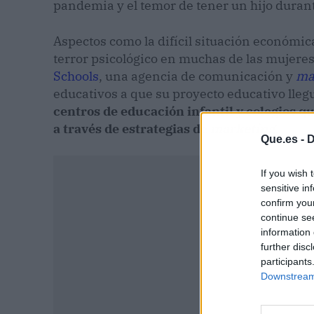
pandemia y el temor de tener un hijo duran
Aspectos como la difícil situación económic
terror psicológico en muchas de las mujeres
Schools
, una agencia de comunicación y
ma
educativos a que su proyecto educativo lleg
centros de educación infantil y colegios q
a través de estrategias de
marketing
.
Que.es -
D
If you wish 
sensitive in
confirm you
continue se
information 
further disc
participants
Downstream 