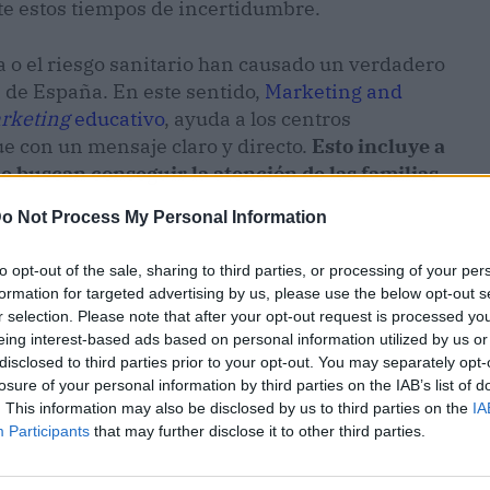
te estos tiempos de incertidumbre.
a o el riesgo sanitario han causado un verdadero
 de España. En este sentido,
Marketing and
rketing
educativo
, ayuda a los centros
ue con un mensaje claro y directo.
Esto incluye a
ue buscan conseguir la atención de las familias
o Not Process My Personal Information
to opt-out of the sale, sharing to third parties, or processing of your per
formation for targeted advertising by us, please use the below opt-out s
r selection. Please note that after your opt-out request is processed y
eing interest-based ads based on personal information utilized by us or
disclosed to third parties prior to your opt-out. You may separately opt-
losure of your personal information by third parties on the IAB’s list of
. This information may also be disclosed by us to third parties on the
IA
Participants
that may further disclose it to other third parties.