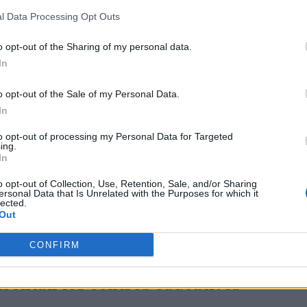
l Data Processing Opt Outs
o opt-out of the Sharing of my personal data.
ublicidad
In
o opt-out of the Sale of my Personal Data.
In
to opt-out of processing my Personal Data for Targeted
ing.
In
o opt-out of Collection, Use, Retention, Sale, and/or Sharing
ersonal Data that Is Unrelated with the Purposes for which it
lected.
Out
CONFIRM
nfrentan los centros educativos