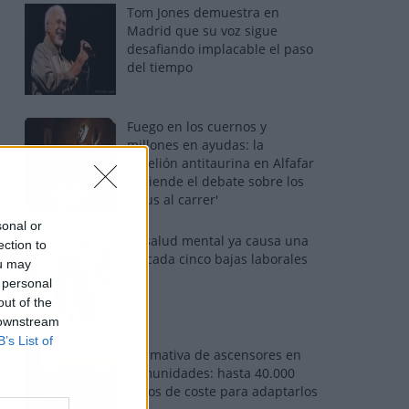
Tom Jones demuestra en
Madrid que su voz sigue
desafiando implacable el paso
del tiempo
Fuego en los cuernos y
millones en ayudas: la
rebelión antitaurina en Alfafar
enciende el debate sobre los
'bous al carrer'
sonal or
La salud mental ya causa una
ection to
de cada cinco bajas laborales
ou may
 personal
out of the
 downstream
B’s List of
Normativa de ascensores en
comunidades: hasta 40.000
euros de coste para adaptarlos