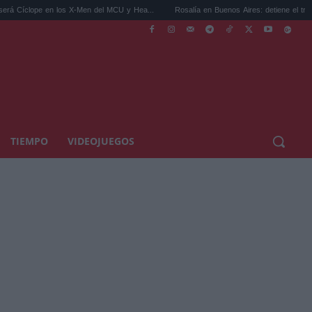
os X-Men del MCU y Hea...
Rosalía en Buenos Aires: detiene el tráfico y se s...
TIEMPO
VIDEOJUEGOS