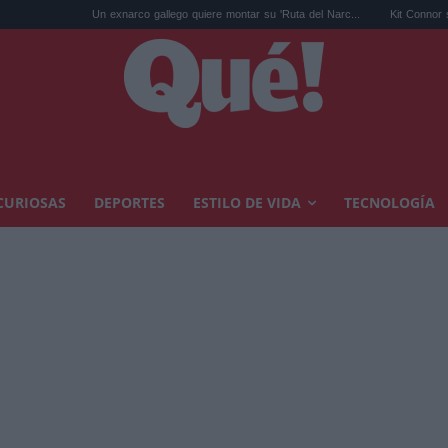
Un exnarco gallego quiere montar su 'Ruta del Narc...
Kit Connor será Cíclope en l
CURIOSAS
DEPORTES
ESTILO DE VIDA
TECNOLOGÍA