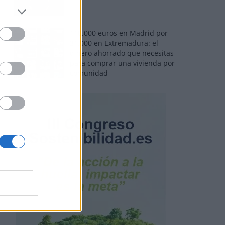
110.000 euros en Madrid por
31.000 en Extremadura: el
dinero ahorrado que necesitas
para comprar una vivienda por
comunidad