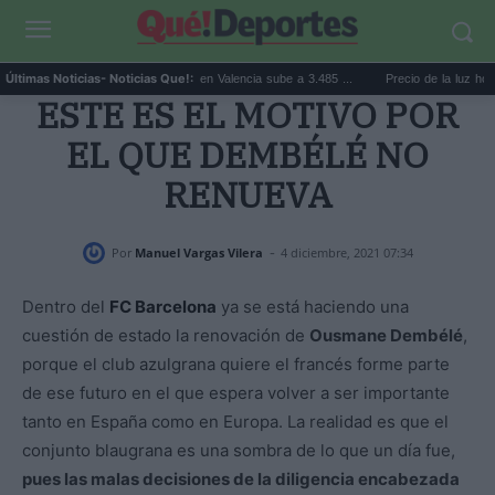
El precio de la vivienda en Valencia sube a 3.485 ...
Precio de la luz hoy, jueve
Últimas Noticias
- Noticias Que!:
ESTE ES EL MOTIVO POR
EL QUE DEMBÉLÉ NO
RENUEVA
-
Por
Manuel Vargas Vilera
4 diciembre, 2021 07:34
Dentro del
FC Barcelona
ya se está haciendo una
cuestión de estado la renovación de
Ousmane Dembélé
,
porque el club azulgrana quiere el francés forme parte
de ese futuro en el que espera volver a ser importante
tanto en España como en Europa. La realidad es que el
conjunto blaugrana es una sombra de lo que un día fue,
pues las malas decisiones de la diligencia encabezada