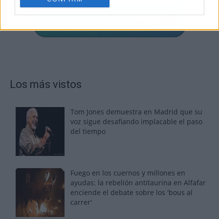
Los más vistos
Tom Jones demuestra en Madrid que su
voz sigue desafiando implacable el paso
del tiempo
Fuego en los cuernos y millones en
ayudas: la rebelión antitaurina en Alfafar
enciende el debate sobre los 'bous al
carrer'