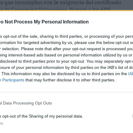
s que incumplan con la exigencia del certificado
n la Comunitat Valenciana, llegará a los 600
ros para los locales.
o Not Process My Personal Information
ey para sancionar a los locales y particulares
to opt-out of the sale, sharing to third parties, or processing of your per
ste viernes el pleno del Gobierno valenciano.
formation for targeted advertising by us, please use the below opt-out s
r selection. Please note that after your opt-out request is processed y
del Consell, Mónica Oltra, ha explicado que los
eing interest-based ads based on personal information utilized by us or
e infracción si acceden sin la documentación
disclosed to third parties prior to your opt-out. You may separately opt-
losure of your personal information by third parties on the IAB’s list of
cilará entre los 60 y 600 euros.
. This information may also be disclosed by us to third parties on the
IA
Participants
that may further disclose it to other third parties.
l Data Processing Opt Outs
o opt-out of the Sharing of my personal data.
In