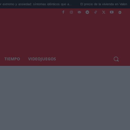
nsiedad: síntomas idénticos que a...
El precio de la vivienda en Valencia sube a 3.485
TIEMPO
VIDEOJUEGOS