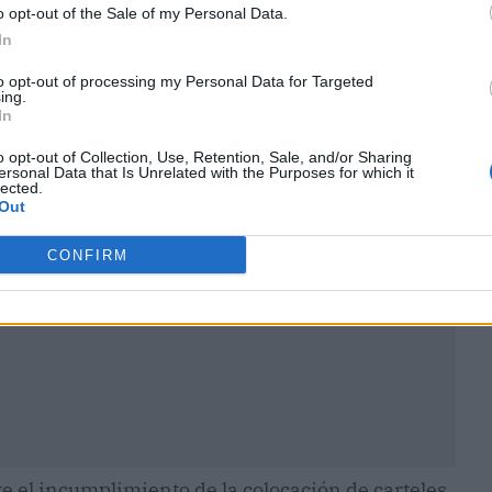
o opt-out of the Sale of my Personal Data.
In
to opt-out of processing my Personal Data for Targeted
ing.
In
ublicidad
o opt-out of Collection, Use, Retention, Sale, and/or Sharing
ersonal Data that Is Unrelated with the Purposes for which it
lected.
Out
CONFIRM
ve el incumplimiento de la colocación de carteles