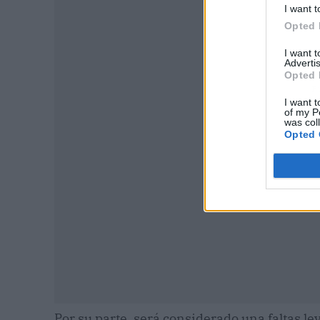
I want t
Opted 
I want 
Advertis
Opted 
P
I want t
of my P
was col
Opted 
Por su parte, será considerado una faltas le