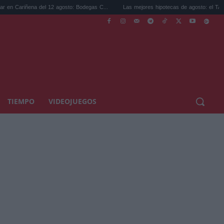
 del 12 agosto: Bodegas C...
Las mejores hipotecas de agosto: el TAE más compet...
TIEMPO
VIDEOJUEGOS