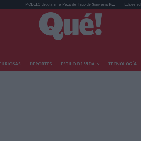
MODELO debuta en la Plaza del Trigo de Sonorama Ri...
Eclipse solar en Cariñena
CURIOSAS
DEPORTES
ESTILO DE VIDA
TECNOLOGÍA