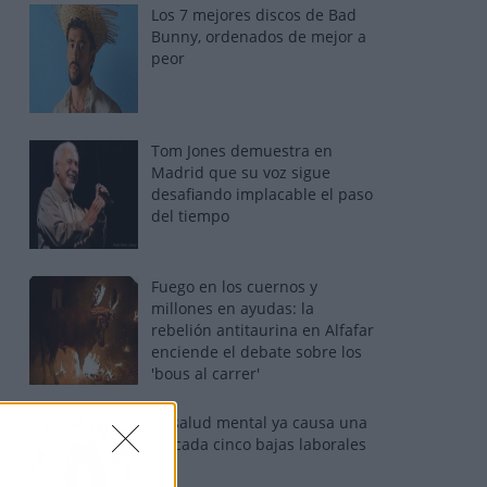
Los 7 mejores discos de Bad
Bunny, ordenados de mejor a
peor
Tom Jones demuestra en
Madrid que su voz sigue
desafiando implacable el paso
del tiempo
Fuego en los cuernos y
millones en ayudas: la
rebelión antitaurina en Alfafar
enciende el debate sobre los
'bous al carrer'
La salud mental ya causa una
de cada cinco bajas laborales