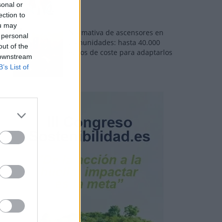
sonal or
ection to
ou may
Normativa de ascensores en
 personal
comunidades: hasta 40.000
out of the
euros de coste para adaptarlos
 downstream
B’s List of