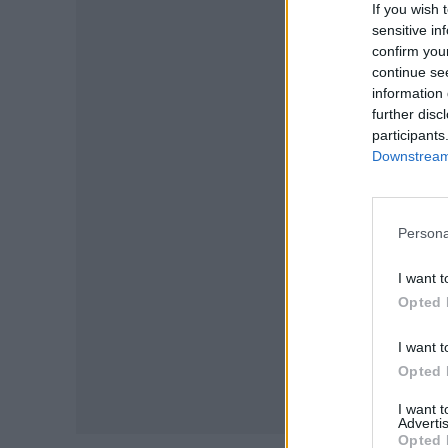
If you wish 
sensitive in
confirm you
continue se
information 
further disc
P
participants
Downstream 
Persona
I want t
Opted 
I want t
Opted 
I want 
Advertis
Opted 