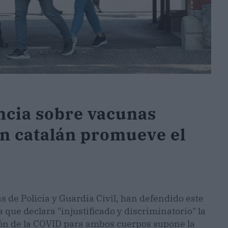
encia sobre vacunas
n catalán promueve el
as de Policía y Guardia Civil, han defendido este
 que declara "injustificado y discriminatorio" la
ción de la COVID para ambos cuerpos supone la