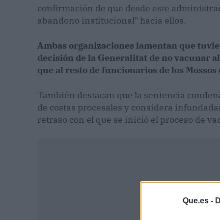
confirmación de que desde este administrac
abandono institucional" hacia ellos.
Ambas organizaciones lamentan que tuviera
decisión de la Generalitat de no vacunar al
que al resto de funcionarios de los Mossos 
También destacan que la sentencia condena
de costas procesales y considera infundadas
retraso con el que se inició el proceso de 
Que.es -
D