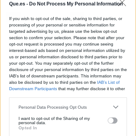
Que.es -
Do Not Process My Personal Information
Artículo anterior
Artículo siguiente
El rector honorario de la
Albares defiende ante la
If you wish to opt-out of the sale, sharing to third parties, or
UCLM: "Un rector tiene
OMT la vacunación
processing of your personal or sensitive information for
que ser como un alcalde
como la mejor "receta"
targeted advertising by us, please use the below opt-out
y mirar a su municipio"
para la recuperación del
section to confirm your selection. Please note that after your
turismo
opt-out request is processed you may continue seeing
interest-based ads based on personal information utilized by
us or personal information disclosed to third parties prior to
your opt-out. You may separately opt-out of the further
disclosure of your personal information by third parties on the
IAB’s list of downstream participants. This information may
also be disclosed by us to third parties on the
IAB’s List of
Downstream Participants
that may further disclose it to other
third parties.
Personal Data Processing Opt Outs
I want to opt-out of the Sharing of my
personal data.
Opted In