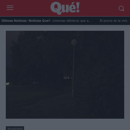
Calor extremo y ansiedad: síntomas idénticos que a...
El precio de la vivienda en 
Últimas Noticias
- Noticias Que!:
Actualidad