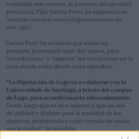
celebrada este viernes, la portavoz del ejecutivo
provincial, Pilar García Porto, ha expresado su
"rechazo absoluto ante comportamientos de
este tipo".
García Porto ha señalado que existe un
proyecto, presentado hace dos meses, para
"acondicionar" y "mejorar" las condiciones en la
zona donde están dando estos episodios.
"La Diputación de Lugo va a colaborar con la
Universidade de Santiago, a través del campus
de Lugo, para acondicionarla adecuadamente.
Desde luego que se va a mejorar y que así sea
de utilidad y disfrute para la totalidad de los
alumnos, profesorado y como vinculo de unión
con la ciudad", ha incidido.