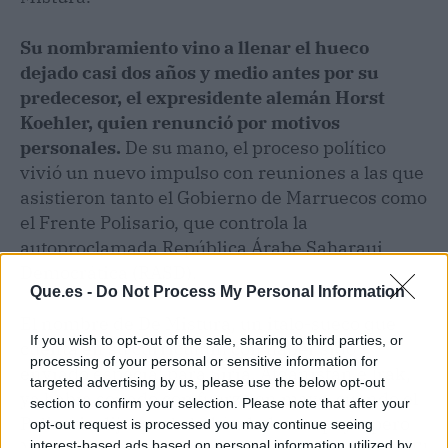
Su nombramiento vino a llenar el hueco
dejado casi dos años y medio antes por su
predecesor, el expresidente alemán Horst
Koehler, quien renunció por motivos
personales.
De su mano, el proceso político
vivió un nuevo impulso con reuniones a las que
asistieron tanto el Gobierno de Marruecos como
el Frente Polisario, que controla la
autoproclamada República Árabe Saharaui
Democrática (RASD).
Que.es -
Do Not Process My Personal Information
El nombre de De Mistura, un italo-sueco que
If you wish to opt-out of the sale, sharing to third parties, or
cuenta en su currículum con haber sido
processing of your personal or sensitive information for
enviado especial para Siria, Afganistán e Irak,
targeted advertising by us, please use the below opt-out
ya había sonado con fuerza en mayo, cuando el
section to confirm your selection. Please note that after your
Polisario dijo que le había dado su apoyo, pero
opt-out request is processed you may continue seeing
interest-based ads based on personal information utilized by