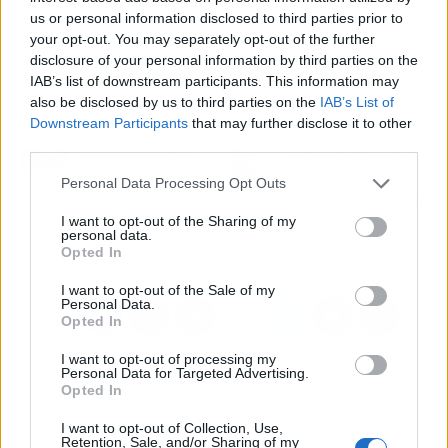
Marruecos no dio luz verde hasta septiembre. El
us or personal information disclosed to third parties prior to
propio Guterres reconoció este verano que
your opt-out. You may separately opt-out of the further
tanto Rabat como el Polisario habían tumbado
disclosure of your personal information by third parties on the
más de una decena de candidatos.
IAB’s list of downstream participants. This information may
also be disclosed by us to third parties on the
IAB’s List of
Downstream Participants
that may further disclose it to other
Artículo anterior
Artículo siguiente
third parties.
Eurodiputados de UP
Cantabria analizará la
quieren que la UE valore
propuesta de
Personal Data Processing Opt Outs
si el sistema ferroviario
financiación autonómica
I want to opt-out of the Sharing of my
español fomenta la
de Hacienda
personal data.
cohesión territorial
Opted In
I want to opt-out of the Sale of my
Personal Data.
Opted In
I want to opt-out of processing my
Personal Data for Targeted Advertising.
Opted In
I want to opt-out of Collection, Use,
Retention, Sale, and/or Sharing of my