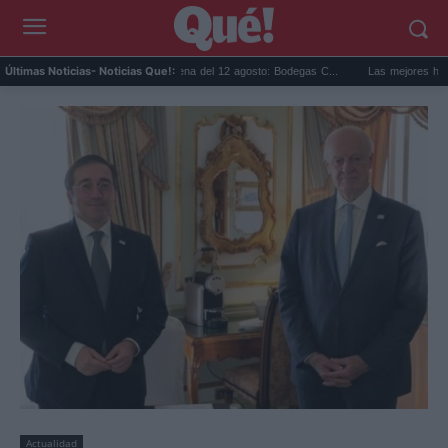
.
Eclipse solar en Cariñena del 12 agosto: Bodegas C...
Las mejores hipotecas 
Últimas Noticias
- Noticias Que!:
Actualidad