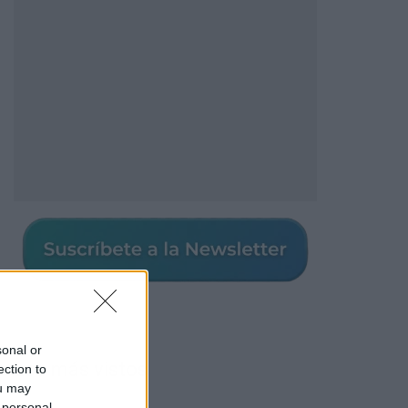
sonal or
Los más vistos
ection to
ou may
 personal