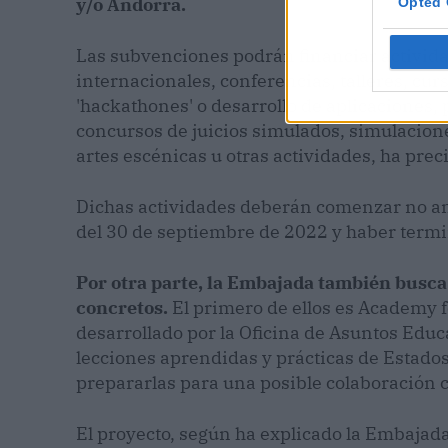
y/o Andorra.
Opted 
Las subvenciones podrán financiar activi
internacionales, conferencias, talleres, curs
'hackathones' o desarrollo de aplicaciones, 
concursos de juicios simulados, simulacione
artes escénicas u otras actividades, ha pre
Dichas actividades deberán comenzar no an
del 30 de septiembre de 2022 y haber term
Por otra parte, la Embajada también busca
concretos.
El primero de ellos es Academy
desarrollado por la Oficina de Asuntos Educa
lecciones aprendidas y prácticas de Estad
prepararlas para una posible colaboración 
El proyecto, según ha explicado la Embajad