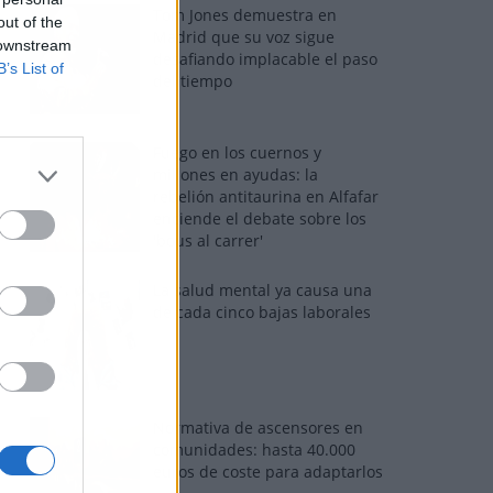
Tom Jones demuestra en
out of the
Madrid que su voz sigue
 downstream
desafiando implacable el paso
B’s List of
del tiempo
Fuego en los cuernos y
millones en ayudas: la
rebelión antitaurina en Alfafar
enciende el debate sobre los
'bous al carrer'
La salud mental ya causa una
de cada cinco bajas laborales
Normativa de ascensores en
comunidades: hasta 40.000
euros de coste para adaptarlos