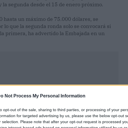
y la segunda desde el 15 de enero próximo.
0 hasta un máximo de 75.000 dólares, se
r lo que la segunda ronda solo se convocará si
la primera, ha advertido la Embajada en un
o Not Process My Personal Information
to opt-out of the sale, sharing to third parties, or processing of your per
formation for targeted advertising by us, please use the below opt-out s
r selection. Please note that after your opt-out request is processed y
eing interest-based ads based on personal information utilized by us or