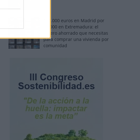
110.000 euros en Madrid por
31.000 en Extremadura: el
dinero ahorrado que necesitas
para comprar una vivienda por
comunidad