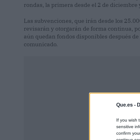
rondas, la primera desde el 2 de diciembre 
Las subvenciones, que irán desde los 25.00
revisarán y otorgarán de forma continua, po
aún quedan fondos disponibles después de 
comunicado.
Que.es -
D
If you wish 
sensitive in
confirm you
continue se