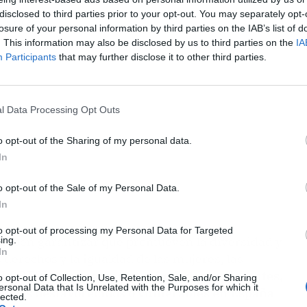
disclosed to third parties prior to your opt-out. You may separately opt-
ublicidad
losure of your personal information by third parties on the IAB’s list of
. This information may also be disclosed by us to third parties on the
IA
Participants
that may further disclose it to other third parties.
l Data Processing Opt Outs
o opt-out of the Sharing of my personal data.
In
o opt-out of the Sale of my Personal Data.
In
to opt-out of processing my Personal Data for Targeted
 deben garantizar que promueven la diversidad y
ing.
In
 derechos y la igualdad de las mujeres, las
d LGBTQI +,
las personas refugiadas y migrantes,
o opt-out of Collection, Use, Retention, Sale, and/or Sharing
ersonal Data that Is Unrelated with the Purposes for which it
ectivos desfavorecidos o vulnerables en España
lected.