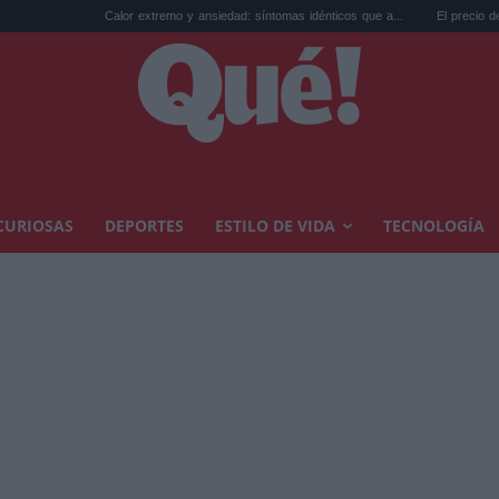
Calor extremo y ansiedad: síntomas idénticos que a...
El precio de la vivienda en Va
CURIOSAS
DEPORTES
ESTILO DE VIDA
TECNOLOGÍA