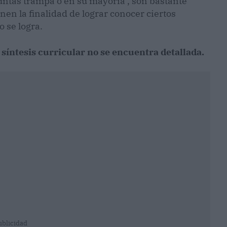
untas trampa o en su mayoría , son bastante
nen la finalidad de lograr conocer ciertos
 se logra.
 síntesis curricular no se encuentra detallada.
ublicidad