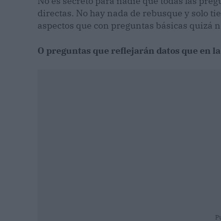
No es secreto para nadie que todas las preg
directas. No hay nada de rebusque y solo tie
aspectos que con preguntas básicas quizá no
O preguntas que reflejarán datos que en la
P