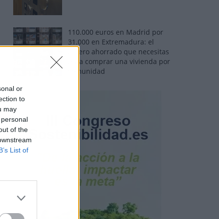
110.000 euros en Madrid por
31.000 en Extremadura: el
dinero ahorrado que necesitas
para comprar una vivienda por
comunidad
sonal or
ection to
ou may
 personal
out of the
 downstream
B’s List of