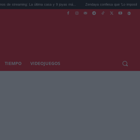
 La última casa y 9 joyas má...
Zendaya confiesa que 'Lo imposible' le hace llorar...
TIEMPO
VIDEOJUEGOS