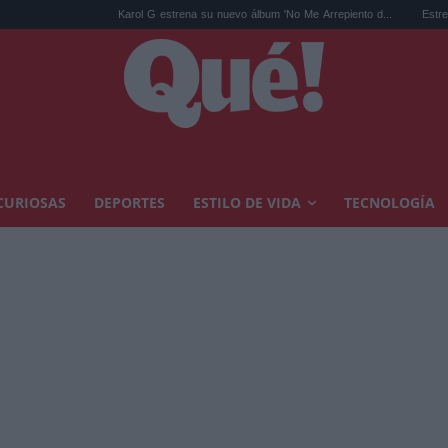
Karol G estrena su nuevo álbum 'No Me Arrepiento d...
Estrenos de streaming:
CURIOSAS
DEPORTES
ESTILO DE VIDA
TECNOLOGÍA