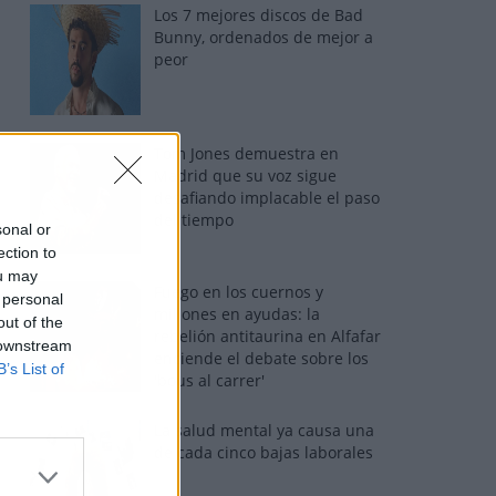
Los 7 mejores discos de Bad
Bunny, ordenados de mejor a
peor
Tom Jones demuestra en
Madrid que su voz sigue
desafiando implacable el paso
del tiempo
sonal or
ection to
ou may
Fuego en los cuernos y
 personal
millones en ayudas: la
out of the
rebelión antitaurina en Alfafar
 downstream
enciende el debate sobre los
B’s List of
'bous al carrer'
La salud mental ya causa una
de cada cinco bajas laborales