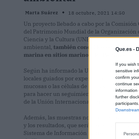
Marta Suárez
18 octubre, 2021 14:50
Un proyecto llebado a cabo por la Comisión
del Patrimonio Mundial de la Organización 
Ciencia y la Cultura (UNESCO), apoyados po
ambiental,
también conocido como eADN, pa
Que.es -
D
marina en sitios marinos del Patrimonio 
If you wish 
Según ha informado la UNESCO, el proyecto v
sensitive in
confirm you
locales guiados por expertos recojan muestr
continue se
mucosas o las células de los peces de dete
information 
para hacer un seguimiento de estas especies,
further disc
de la Unión Internacional para la Conservac
participants
Downstream 
Además, las muestras no se recogerán de los 
y los resultados, que serán analizados en la
Sistema de Información sobre la Biodiversi
Persona