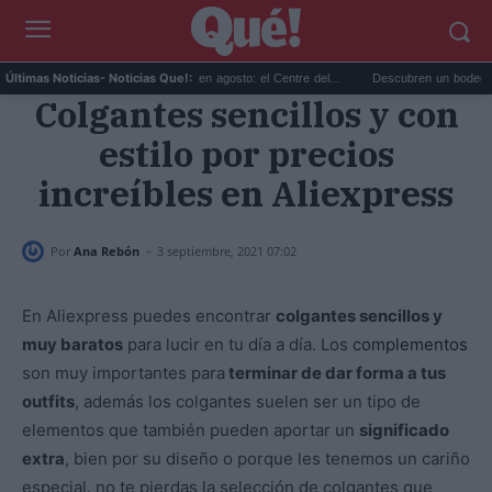
Planes gratis en Valencia en agosto: el Centre del...
Descubren un bodegón de Cl
Últimas Noticias
- Noticias Que!:
Colgantes sencillos y con
estilo por precios
increíbles en Aliexpress
-
Por
Ana Rebón
3 septiembre, 2021 07:02
En Aliexpress puedes encontrar
colgantes sencillos y
muy baratos
para lucir en tu día a día. Los
complementos
son muy importantes para
terminar de dar forma a tus
outfits
, además los colgantes suelen ser un tipo de
elementos que también pueden aportar un
significado
extra
, bien por su diseño o porque les tenemos un cariño
especial. no te pierdas la selección de colgantes que