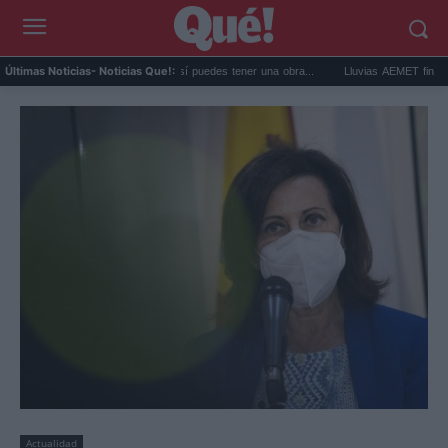
Comprar arte en subasta: así puedes tener una obra...
Lluvias AEMET fin de semana:
Últimas Noticias
- Noticias Que!:
Actualidad