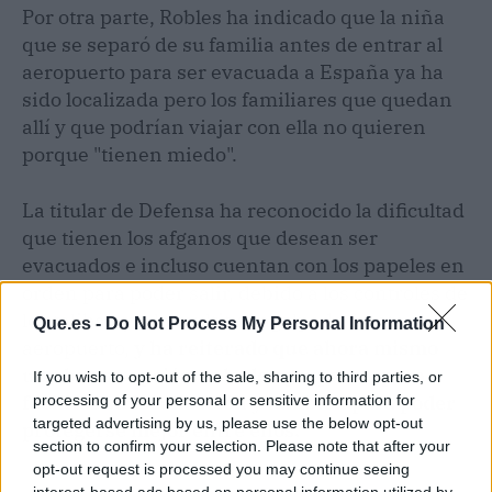
Por otra parte, Robles ha indicado que la niña
que se separó de su familia antes de entrar al
aeropuerto para ser evacuada a España ya ha
sido localizada pero los familiares que quedan
allí y que podrían viajar con ella no quieren
porque "tienen miedo".
La titular de Defensa ha reconocido la dificultad
que tienen los afganos que desean ser
evacuados e incluso cuentan con los papeles en
orden para poder salir, debido a los controles de
los talibán y a la multitud agolpada frente al
Que.es -
Do Not Process My Personal Information
aeropuerto,
y ha reiterado que ahora mismo
una buena opción es la de agruparse, para
If you wish to opt-out of the sale, sharing to third parties, or
facilitar su localización y también para poder
processing of your personal or sensitive information for
targeted advertising by us, please use the below opt-out
protegerse mejor entre ellos.
section to confirm your selection. Please note that after your
opt-out request is processed you may continue seeing