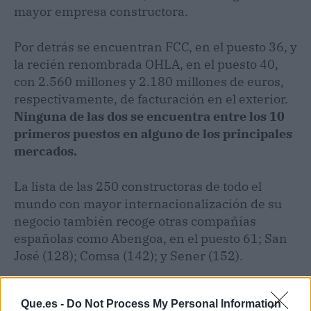
mayor empresa constructora.
Por detrás se encuentran FCC, en el puesto 36, y
la recién renombrada OHLA, en el puesto 40,
con 2.560 millones y 2.180 millones de euros,
respectivamente, de facturación en el exterior.
Ninguna de las dos se encuentra entre los 10
primeros puestos en alguno de los principales
mercados.
La lista de las 250 constructoras de todo el
mundo con mayor internacionalización de su
negocio también recoge otras compañías
españolas como Abengoa, en el puesto 61; San
José (128); Comsa (142); y Sener (152).
Artículo anterior
Artículo siguiente
Que.es -
Do Not Process My Personal Information