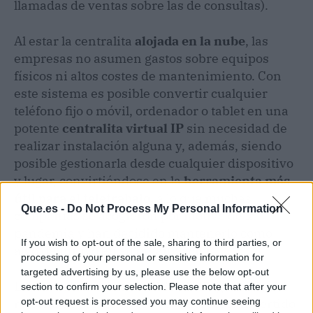
llamadas de ventas sobre las de consultas).
Al estar la centralita
alojada en la nube
, las
empresas no asumen gastos sobre equipos
físicos ni altos costes de mantenimiento. Con
este sistema es posible convertir cualquier
teléfono fijo o móvil, ordenador o tablet en una
potente
centralita virtual IP
sin necesidad de
realizar instalación alguna y, además, siendo
posible gestionarla desde cualquier dispositivo
y lugar, convirtiéndose en la
herramienta más
útil para el teletrabajo,
a lo que muchas
Que.es -
Do Not Process My Personal Information
compañías se acogieron por motivo de la
pandemia y han decidido mantenerlo como
If you wish to opt-out of the sale, sharing to third parties, or
algo definitivo en su organización.
processing of your personal or sensitive information for
targeted advertising by us, please use the below opt-out
La centralita virtual de GESDITEL garantiza el
section to confirm your selection. Please note that after your
retorno de al menos el 500% del coste invertido
opt-out request is processed you may continue seeing