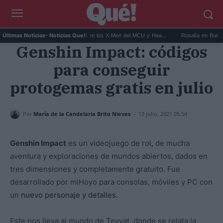
Kit Connor será Cíclope en los X-Men del MCU y Hea...
Rosalía en Buenos Aires:
Últimas Noticias
- Noticias Que!:
Genshin Impact: códigos
para conseguir
protogemas gratis en julio
-
Por
María de la Candelaria Brito Nieves
13 julio, 2021 05:54
Genshin Impact
es un videojuego de rol, de mucha
aventura y exploraciones de mundos abiertos, dados en
tres dimensiones y completamente gratuito. Fue
desarrollado por miHoyo para consolas, móviles y PC con
un
nuevo personaje y detalles
.
Este nos lleva al mundo de Teyvat, donde se relata la