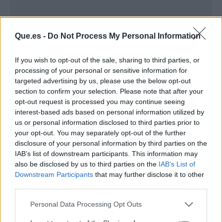
Que.es -
Do Not Process My Personal Information
If you wish to opt-out of the sale, sharing to third parties, or
Atrás
Siguiente
processing of your personal or sensitive information for
targeted advertising by us, please use the below opt-out
section to confirm your selection. Please note that after your
opt-out request is processed you may continue seeing
interest-based ads based on personal information utilized by
us or personal information disclosed to third parties prior to
your opt-out. You may separately opt-out of the further
ARTÍCULO ANTERIOR
ARTÍCULO SIGUIENTE
disclosure of your personal information by third parties on the
WHATSAPP: EL TRUCO
DANI GARCÍA MÁS
IAB’s list of downstream participants. This information may
PARA LEER UN
INTERNACIONAL QUE
also be disclosed by us to third parties on the
IAB’s List of
MENSAJE SIN ESTAR
NUNCA: DE IBIZA A
Downstream Participants
that may further disclose it to other
ONLINE O APARECER
CONQUISTAR EL
third parties.
EL CHECK AZUL
MUNDO
Personal Data Processing Opt Outs