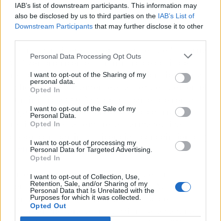
IAB’s list of downstream participants. This information may
also be disclosed by us to third parties on the
IAB’s List of
Downstream Participants
that may further disclose it to other
third parties.
Tedros considera que en lugar de que Moderna
Personal Data Processing Opt Outs
y Pfizer prioricen el suministro de dosis de
refuerzo a los países cuya población tiene una
I want to opt-out of the Sharing of my
personal data.
cobertura relativamente alta, se vuelquen en el
Opted In
suministro a COVAX y de los países de renta
I want to opt-out of the Sale of my
baja y media-baja. Para que esto ocurra más
Personal Data.
rápidamente, las empresas farmacéuticas
Opted In
deben compartir sus licencias, conocimientos y
I want to opt-out of processing my
tecnología
", ha afirmado.
Personal Data for Targeted Advertising.
Opted In
En este sentido, ha anunciado que otros dos
I want to opt-out of Collection, Use,
Retention, Sale, and/or Sharing of my
centros de fabricación, en Japón y Australia,
Personal Data that Is Unrelated with the
han recibido la autorización de uso de
Purposes for which it was collected.
Opted Out
emergencia para la producción de la vacuna de