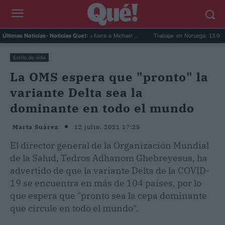
 Booker mejor quinteto: deja fuera a Michael ...
Trabajar en Noruega: 13.000 nuevas 
Últimas Noticias
- Noticias Que!:
Estilo de vida
La OMS espera que "pronto" la
variante Delta sea la
dominante en todo el mundo
12 julio, 2021 17:25
Marta Suárez
El director general de la Organización Mundial
de la Salud, Tedros Adhanom Ghebreyesus, ha
advertido de que la variante Delta de la COVID-
19 se encuentra en más de 104 países, por lo
que espera que "pronto sea la cepa dominante
que circule en todo el mundo".