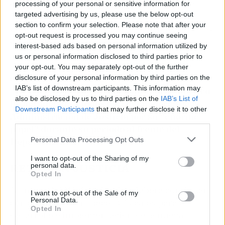
designación autonómica de la Asamblea de
processing of your personal or sensitive information for
Madrid. Además fue delegada del Gobierno
targeted advertising by us, please use the below opt-out
section to confirm your selection. Please note that after your
para la Violencia de Género desde julio de 2018
opt-out request is processed you may continue seeing
a abril de 2019.
interest-based ads based on personal information utilized by
us or personal information disclosed to third parties prior to
Campo ha dado la enhorabuena a Llop y ha
your opt-out. You may separately opt-out of the further
dicho que confía en que saque adelante los
disclosure of your personal information by third parties on the
IAB’s list of downstream participants. This information may
proyectos pendientes.
El hasta ahora ministro
also be disclosed by us to third parties on the
IAB’s List of
ha agradecido a todos los trabajadores de la
Downstream Participants
that may further disclose it to other
Administración de Justicia por su "enorme
third parties.
papel" durante su periodo al frente del
Personal Data Processing Opt Outs
Departamento.
I want to opt-out of the Sharing of my
RETOS EN JUSTICIA
personal data.
Opted In
Al frente del Ministerio, Llop deberá continuar
I want to opt-out of the Sale of my
Personal Data.
con el diálogo con jueces y fiscales para el
Opted In
desarrollo e implementación de la nueva