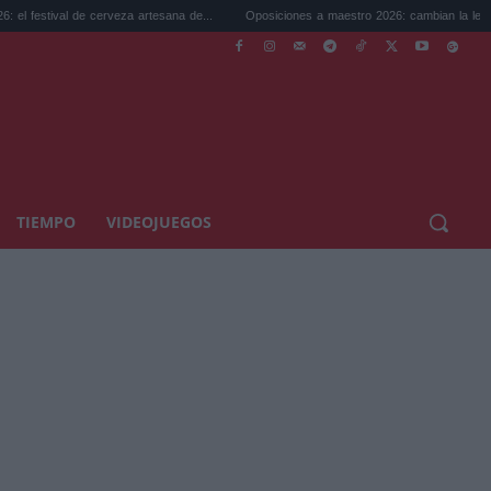
al de cerveza artesana de...
Oposiciones a maestro 2026: cambian la legislación...
TIEMPO
VIDEOJUEGOS