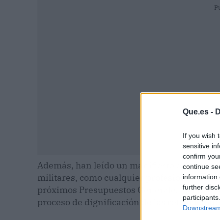
P
Que.es -
D
If you wish 
sensitive in
confirm you
Además, han leído un manifiesto en el que 
continue se
militares, como cualquier profesional, inclu
information 
further disc
próximos Presupuestos Generales del Estado
participants
proceso de dignificación de las retribucione
Downstream 