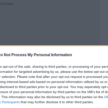
ublicidad
o Not Process My Personal Information
to opt-out of the sale, sharing to third parties, or processing of your per
formation for targeted advertising by us, please use the below opt-out s
r selection. Please note that after your opt-out request is processed y
han resaltado que "el respeto que merecen los
eing interest-based ads based on personal information utilized by us or
ye un salario digno" y han exigido que los
disclosed to third parties prior to your opt-out. You may separately opt-
losure of your personal information by third parties on the IAB’s list of
 incluyan partidas económicas para "iniciar el
. This information may also be disclosed by us to third parties on the
IA
s militares".
Participants
that may further disclose it to other third parties.