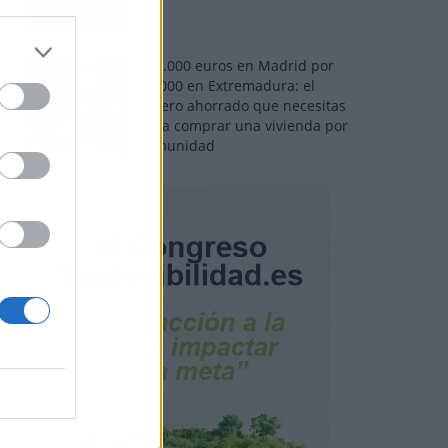
110.000 euros en Madrid por
31.000 en Extremadura: el
dinero ahorrado que necesitas
para comprar una vivienda por
comunidad