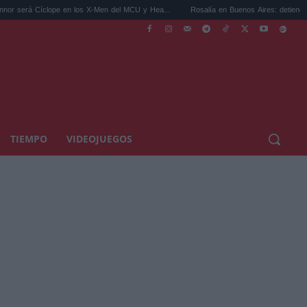
íclope en los X-Men del MCU y Hea...
Rosalía en Buenos Aires: detiene el tráfico y se
TIEMPO
VIDEOJUEGOS