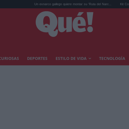
Un exnarco gallego quiere montar su 'Ruta del Narc...
Kit Connor será C
CURIOSAS
DEPORTES
ESTILO DE VIDA
TECNOLOGÍA