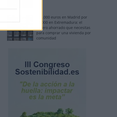
110.000 euros en Madrid por
31.000 en Extremadura: el
dinero ahorrado que necesitas
para comprar una vivienda por
comunidad