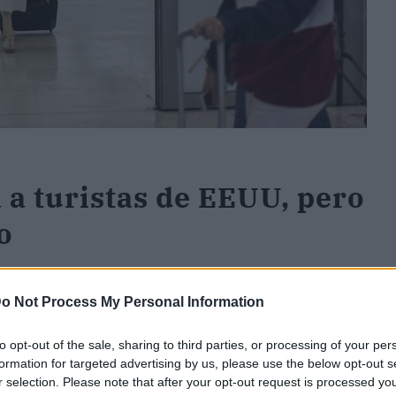
 a turistas de EEUU, pero
o
o Not Process My Personal Information
 incluir a Estados Unidos en la lista de
to del control del coronavirus
, lo que en la
to opt-out of the sale, sharing to third parties, or processing of your per
ciales" para que sus turistas puedan viajar este
formation for targeted advertising by us, please use the below opt-out s
lización del listado sigue limitando la entrada a
r selection. Please note that after your opt-out request is processed y