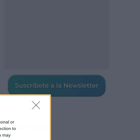
sonal or
Los más vistos
ection to
ou may