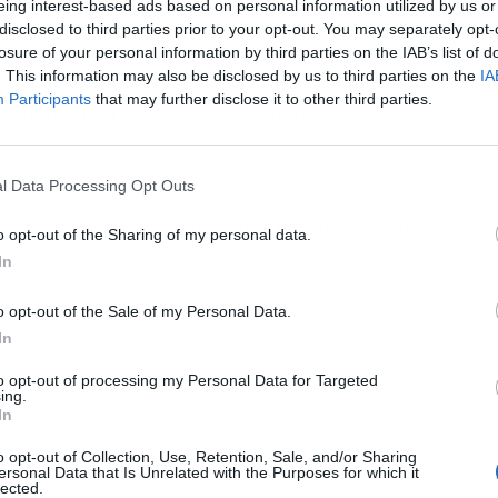
uera a Reino Unido.
eing interest-based ads based on personal information utilized by us or
disclosed to third parties prior to your opt-out. You may separately opt-
losure of your personal information by third parties on the IAB’s list of
UE han constatado un amplio apoyo a esta
. This information may also be disclosed by us to third parties on the
IA
 próximo viernes, durante el consejo de
Participants
that may further disclose it to other third parties.
rar en vigor en cuanto sea publicada en el
l Data Processing Opt Outs
n que los países de la Unión Europea se han
os pueden optar por imponer medidas distintas
o opt-out of the Sharing of my personal data.
as es una competencia nacional.
In
o opt-out of the Sale of my Personal Data.
In
to opt-out of processing my Personal Data for Targeted
ing.
In
o opt-out of Collection, Use, Retention, Sale, and/or Sharing
ersonal Data that Is Unrelated with the Purposes for which it
lected.