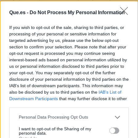
señala que el nuevo manual puede ser de
especial interés para los guardas forestales de
Que.es -
Do Not Process My Personal Information
países productores de maderas tropicales
CITES por lo que el documento será divulgado
If you wish to opt-out of the sale, sharing to third parties, or
en los cursos de formación de guardas
processing of your personal or sensitive information for
medioambientales que el MITECO desarrolla en
targeted advertising by us, please use the below opt-out
section to confirm your selection. Please note that after your
el proyecto "Ecoguardas".
opt-out request is processed you may continue seeing
interest-based ads based on personal information utilized by
De acuerdo con los datos del Programa de la
us or personal information disclosed to third parties prior to
ONU para el Medio Ambiente (PNUMA), la tala
your opt-out. You may separately opt-out of the further
ilegal es el primer delito medioambiental a
disclosure of your personal information by third parties on the
IAB’s list of downstream participants. This information may
escala global.
Solo en 2016 generó entre 50,7 y
also be disclosed by us to third parties on the
IAB’s List of
152 mil millones de dólares.
Downstream Participants
that may further disclose it to other
third parties.
El tráfico ilegal de especies de flora, sus partes o
productos derivados representa el 80 por ciento
Personal Data Processing Opt Outs
del volumen de tráfico de especies silvestres en
I want to opt-out of the Sharing of my
todo el mundo y favorece la degradación
personal data.