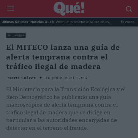
..
Demandan a Kanye West: un productor le acusa de us...
El zasca de Peldan
Últimas Noticias
- Noticias Que!:
Actualidad
El MITECO lanza una guía de
alerta temprana contra el
tráfico ilegal de madera
16 junio, 2021 17:25
Marta Suárez
El Ministerio para la Transición Ecológica y el
Reto Demográfico ha publicado una guía
macroscópica de alerta temprana contra el
tráfico ilegal de madera que se dirige en
particular a las autoridades encargadas de
detectar en el terreno el fraude.