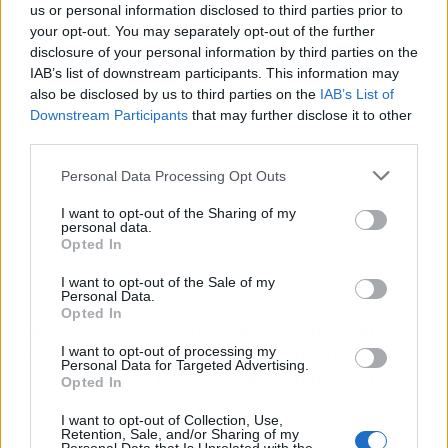
Publicidad
us or personal information disclosed to third parties prior to
your opt-out. You may separately opt-out of the further
disclosure of your personal information by third parties on the
IAB’s list of downstream participants. This information may
also be disclosed by us to third parties on the
IAB’s List of
Downstream Participants
that may further disclose it to other
third parties.
Personal Data Processing Opt Outs
I want to opt-out of the Sharing of my
personal data.
Opted In
I want to opt-out of the Sale of my
Personal Data.
Opted In
La confianza en la vuelta a la normalidad
queda reflejada en el hecho de que tan solo el
I want to opt-out of processing my
Personal Data for Targeted Advertising.
1% dice que no recuperará sus hábitos una
Opted In
vez termine el proceso de vacunación.
I want to opt-out of Collection, Use,
Retention, Sale, and/or Sharing of my