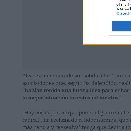
of my P
was col
Opted 
Álvarez ha mostrado su "solidaridad" tant
asociaciones que, según ha defendido, reali
"habían tenido una buena idea para echar
la mejor situación en estos momentos".
"Hay cosas por las que poner el grito en el 
radical", ha reclamado el líder naranja, que
más rancia y regresiva" tenga que decir a tod