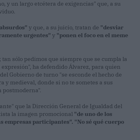
, y un largo etcétera de exigencias" que, a su
ividuo.
 absurdos"
y que, a su juicio, tratan de
"desviar
eramente urgentes"
y
"ponen el foco en el meme
tel; tan sólo pedimos que siempre que se cumpla la
de expresión", ha defendido Álvarez, para quien
e del Gobierno de turno "se esconde el hecho de
a y medieval, donde si no te sometes a sus
ón postmoderna".
rante" que la Dirección General de Igualdad del
ista la imagen promocional
"de uno de los
las empresas participantes". "No sé qué cuerpo