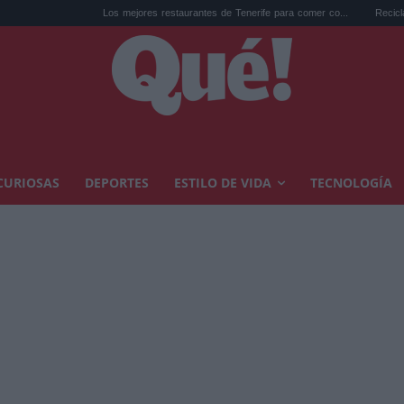
Los mejores restaurantes de Tenerife para comer co...
Reciclar cápsulas 
CURIOSAS
DEPORTES
ESTILO DE VIDA
TECNOLOGÍA