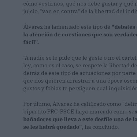
cómo vestirnos, qué nos debe gustar y qué no
juicio, "van en contra" de la libertad del ind
Álvarez ha lamentado este tipo de
"debates
la atención de cuestiones que son verdad
fácil".
"A nadie se le pide que le guste o no el car
ley, como es el caso, se respete la libertad 
detrás de este tipo de actuaciones por part
que nos quieren arrastrar a una época oscur
gustos y fobias te persiguen cual inquisici
Por último, Álvarez ha calificado como "deli
bipartito PRC-PSOE haya marcado como sex
bañadores que lleva a este desfile una de 
se les habrá quedado"
, ha concluido.