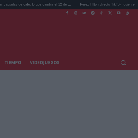
de café: lo que cambia el 12 de ...
Perez Hilton directo TikTok: quién es el bloguero .
TIEMPO
VIDEOJUEGOS