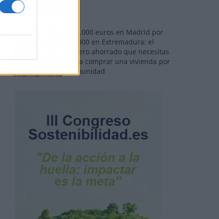
110.000 euros en Madrid por
31.000 en Extremadura: el
dinero ahorrado que necesitas
para comprar una vivienda por
comunidad