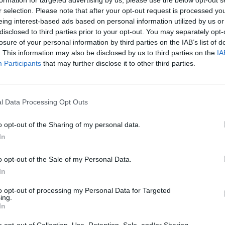
 segoviana? De verdad nos estamos volviendo
r selection. Please note that after your opt-out request is processed y
eing interest-based ads based on personal information utilized by us or
disclosed to third parties prior to your opt-out. You may separately opt-
losure of your personal information by third parties on the IAB’s list of
. This information may also be disclosed by us to third parties on the
IA
Participants
that may further disclose it to other third parties.
l Data Processing Opt Outs
o opt-out of the Sharing of my personal data.
In
o opt-out of the Sale of my Personal Data.
In
to opt-out of processing my Personal Data for Targeted
ublicidad
ing.
In
o opt-out of Collection, Use, Retention, Sale, and/or Sharing