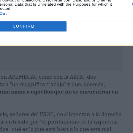
ersonal Data that Is Unrelated with the Purposes for which it
lected.
Out
CONFIRM
o con APEMECAC como con la AEHC, dos
zan "un magnífico trabajo" y que, además,
 una mano a aquellos que no se encuentran en
cielo, señores del PSOE, no alimenten a la derecha
 ha criticado que "el puritanismo de la izquierda
os "qué es lo que está bien o lo que está mal,