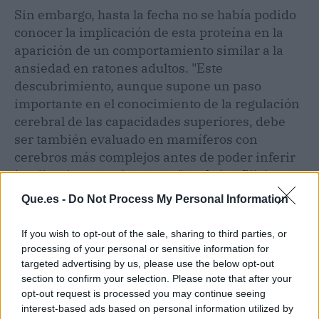
Sin embargo, hasta la fecha no se había podido
conocer la implicación de esta proteína en la
aparición de un comportamiento similar a la
ansiedad en ratones adultos. "Este
descubrimiento, aunque supone un paso
importante en el conocimiento de la regulación
cerebral de las capacidades superiores, debe
ser también evaluado en mamíferos con
cerebros más complejos antes de poder inferir
implicaciones en humanos", enfatiza Gilabert
Juan.
Que.es -
Do Not Process My Personal Information
"Actualmente la salud mental se ha visto mucho
If you wish to opt-out of the sale, sharing to third parties, or
más afectada por los sucesos que estamos
processing of your personal or sensitive information for
viviendo desde hace más de un año, con lo que
targeted advertising by us, please use the below opt-out
section to confirm your selection. Please note that after your
esta cifra de afectados podría verse muy
opt-out request is processed you may continue seeing
aumentada durante los próximos años.
Estos
interest-based ads based on personal information utilized by
datos indican la imperiosa necesidad de