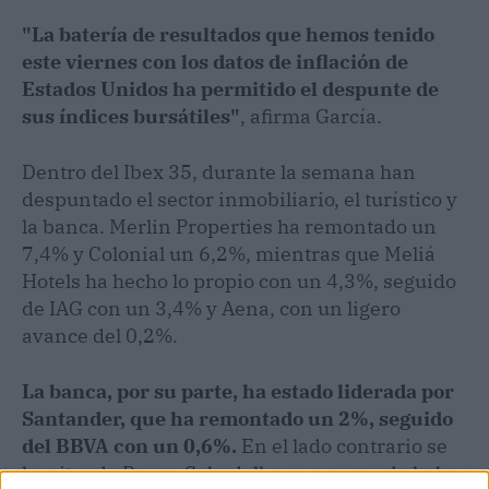
"La batería de resultados que hemos tenido
este viernes con los datos de inflación de
Estados Unidos ha permitido el despunte de
sus índices bursátiles"
, afirma García.
Dentro del Ibex 35, durante la semana han
despuntado el sector inmobiliario, el turístico y
la banca. Merlin Properties ha remontado un
7,4% y Colonial un 6,2%, mientras que Meliá
Hotels ha hecho lo propio con un 4,3%, seguido
de IAG con un 3,4% y Aena, con un ligero
avance del 0,2%.
La banca, por su parte, ha estado liderada por
Santander, que ha remontado un 2%, seguido
del BBVA con un 0,6%.
En el lado contrario se
ha situado Banco Sabadell que, a pesar de haber