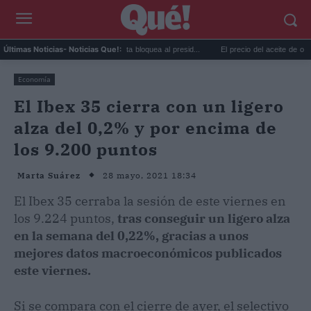
lor Swift y Trump: la artista bloquea al presid...
El precio del aceite de oliva cae en ori
Últimas Noticias
- Noticias Que!:
Economía
El Ibex 35 cierra con un ligero
alza del 0,2% y por encima de
los 9.200 puntos
28 mayo, 2021 18:34
Marta Suárez
El Ibex 35 cerraba la sesión de este viernes en
los 9.224 puntos,
tras conseguir un ligero alza
en la semana del 0,22%, gracias a unos
mejores datos macroeconómicos publicados
este viernes.
Si se compara con el cierre de ayer, el selectivo