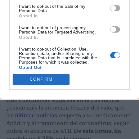
I want to opt-out of the Sale of my
Personal Data.
Opted In
I want to opt-out of processing my
Personal Data for Targeted Advertising.
Opted In
I want to opt-out of Collection, Use,
Retention, Sale, and/or Sharing of my
Personal Data that Is Unrelated with the
Purposes for which it was collected.
Opted Out
CONFIRM
No obstante, el 'farolillo rojo' de la semana ha
sido PharmaMar, empresa en la que habría
pesado más la situación técnica del valor que
las
últimas noticias
respecto a su medicamento
Aplidin y el tratamiento del coronavirus, según
indica el analista de XTB.
De esta forma, ha
perdido un 6,75% en la semana.