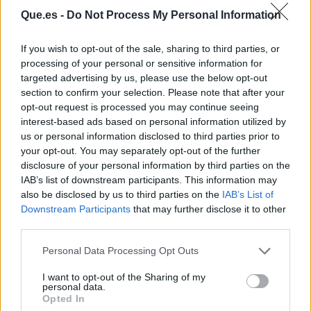
mostrado un plan estratégico "destacable y
Que.es -
Do Not Process My Personal Information
alineado con los últimos resultados
empresariales", ha cerrado la semana en
If you wish to opt-out of the sale, sharing to third parties, or
negativo, con una caída del 0,4%.
processing of your personal or sensitive information for
targeted advertising by us, please use the below opt-out
section to confirm your selection. Please note that after your
opt-out request is processed you may continue seeing
interest-based ads based on personal information utilized by
us or personal information disclosed to third parties prior to
your opt-out. You may separately opt-out of the further
disclosure of your personal information by third parties on the
IAB’s list of downstream participants. This information may
also be disclosed by us to third parties on the
IAB’s List of
Downstream Participants
that may further disclose it to other
third parties.
Personal Data Processing Opt Outs
I want to opt-out of the Sharing of my
personal data.
Publicidad
Opted In