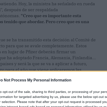
batiendo. Hoy, la ministra ha señalado en rueda
d", después de ser respaldada
autónomas.
"Creo que es importante esta
os tenido que abordar. Pero creo que es una
que se ha transmitido esta decisión al Comité de
cto para que se avale completamente. Estos
en lugar de Pfizer deberán firmar un
que ha adoptado Francia, Alemania, Finlandia...
aíses y será la que se va a aplicar a futuro,
o para el año que viene aplicaremos las
 probablemente diferentes", ha remachado.
o Not Process My Personal Information
to opt-out of the sale, sharing to third parties, or processing of your per
formation for targeted advertising by us, please use the below opt-out s
r selection. Please note that after your opt-out request is processed y
eing interest-based ads based on personal information utilized by us or