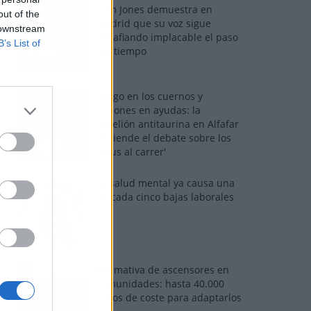
Tom Jones demuestra en
out of the
Madrid que su voz sigue
 downstream
desafiando implacable el paso
B’s List of
del tiempo
Fuego en los cuernos y
millones en ayudas: la
rebelión antitaurina en Alfafar
enciende el debate sobre los
'bous al carrer'
La salud mental ya causa una
de cada cinco bajas laborales
Normativa de ascensores en
comunidades: hasta 40.000
euros de coste para adaptarlos