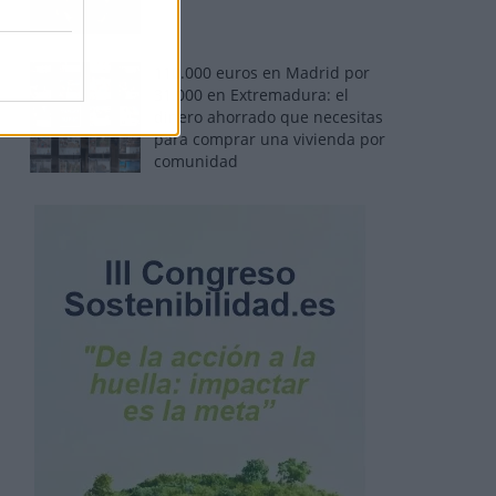
110.000 euros en Madrid por
31.000 en Extremadura: el
dinero ahorrado que necesitas
para comprar una vivienda por
comunidad