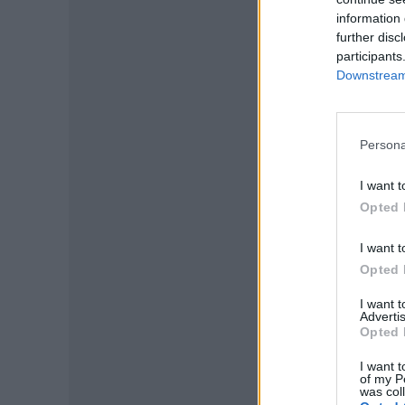
information 
further disc
participants
Downstream 
Persona
I want t
P
Opted 
I want t
Opted 
I want 
Advertis
Opted 
I want t
of my P
was col