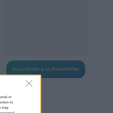
sonal or
Los más vistos
ection to
ou may
 personal