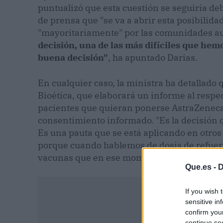
puntualizó que esta cuestión se seguiría de
de prensa que "se va a abrir esta posibilida
"mayoritariamente" por las comunidades 
decisión, una de las más difíciles que hem
buena decisión"
, ha apuntado Darias.
En cualquier caso, la ministra ha detallado 
Bioética, que elaborará un informe al respe
pacientes que quieran ponerse AstraZeneca 
consentimiento informado. "Es la decisión 
Es una pauta que se está aplicando en otros p
porque cuando hablemos de dosis de refuerz
vacunas que en ese momento estén, y serán
Que.es -
D
If you wish 
sensitive in
confirm you
continue se