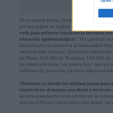
Opted 
De la misma forma, Darias ha argumentado
por sus siglas en inglés) dijo que
"en cualqu
cada país quienes tomarían la decisión te
situación epidemiológica".
"Ha quedado acr
AstraZeneca ya aumenta la inmunidad del pa
vacunas esta semana, Darias ha informado de
de Pfizer, 313.000 de Moderna, 165.000 de 
ha celebrado como "un nuevo hito" que un t
millones de personas, ya tiene administrad
"Estamos ya dando los últimos pasos para 
ciento tiene al menos una dosis y en torno 
se está avanzando como un tiro en la inmun
menos el 30 por ciento tiene una dosis", ha