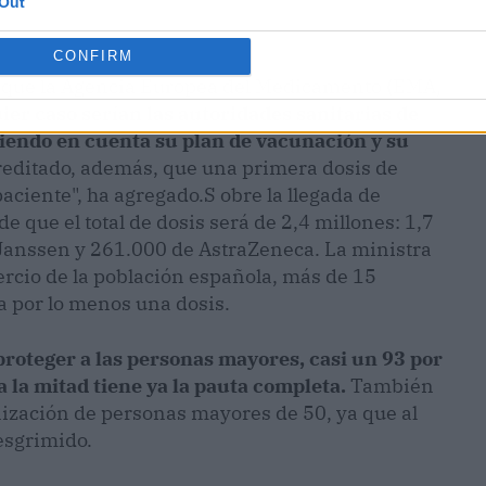
Out
CONFIRM
 que la Agencia Europea del Medicamento (EMA,
ier caso serían las autoridades sanitarias de
niendo en cuenta su plan de vacunación y su
editado, además, que una primera dosis de
ciente", ha agregado.S obre la llegada de
 que el total de dosis será de 2,4 millones: 1,7
Janssen y 261.000 de AstraZeneca. La ministra
ercio de la población española, más de 15
a por lo menos una dosis.
proteger a las personas mayores, casi un 93 por
a la mitad tiene ya la pauta completa.
También
ización de personas mayores de 50, ya que al
 esgrimido.