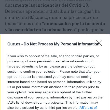
duramente las incidencias del Covid-19.
Debemos aprender a distribuir las cargas", ha
enfatizado Blázquez, quien ha precisado que
todos hemos sido
"amenazados por la tormenta
y la oscuridad en la misma barca"
por lo que ha
pedido llegar a puerto y desembarcar
"juntos".
Que.es -
Do Not Process My Personal Information
Además, de la festividad de San Pedro
Regalado, el arzobispo ha recordado que se
If you wish to opt-out of the sale, sharing to third parties, or
celebra la memoria litúrgica de Nuestra Señora
processing of your personal or sensitive information for
de Fátima, por lo que se ha confiado a la
targeted advertising by us, please use the below opt-out
section to confirm your selection. Please note that after your
protección de María y a la oración del Papa
opt-out request is processed you may continue seeing
Francisco.
interest-based ads based on personal information utilized by
us or personal information disclosed to third parties prior to
your opt-out. You may separately opt-out of the further
Artículo anterior
Artículo siguiente
disclosure of your personal information by third parties on the
Arranca la búsqueda de
Los siniestros viales
IAB’s list of downstream participants. This information may
nuevos pobladores en
laborales en España
also be disclosed by us to third parties on the
IAB’s List of
municipios de la 'España
caen casi un 34%