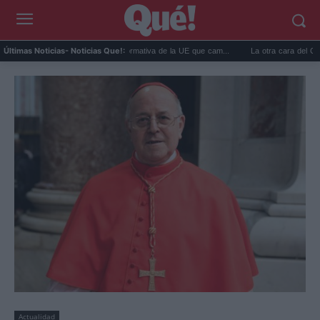
Maleta de mano 2027: la normativa de la UE que cam...
La otra cara del CERN: así
Últimas Noticias
- Noticias Que!:
Actualidad