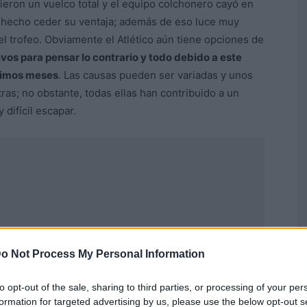
eron un vuelco total y el equipo colchonero cayó en
n hecho ceder su ventaja; además de eso luce muy
el trofeo. Obviamente el Atlético aún tiene opciones de
vos para pensar lo contrario y todo debido a este
timos meses
. Las causas pueden ser variadas y unos
as; no obstante, todas ellas han contribuido a un
difícil escapar.
o Not Process My Personal Information
to opt-out of the sale, sharing to third parties, or processing of your per
formation for targeted advertising by us, please use the below opt-out s