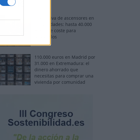
Normativa de ascensores en
comunidades: hasta 40.000
euros de coste para
adaptarlos
110.000 euros en Madrid por
31.000 en Extremadura: el
dinero ahorrado que
necesitas para comprar una
vivienda por comunidad