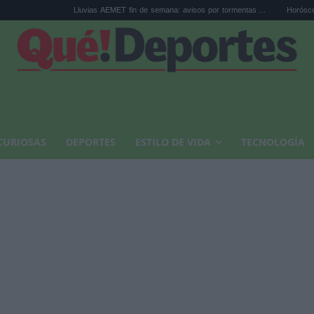
Lluvias AEMET fin de semana: avisos por tormentas ...
Horóscopo de Leo hoy
CURIOSAS
DEPORTES
ESTILO DE VIDA
TECNOLOGÍA