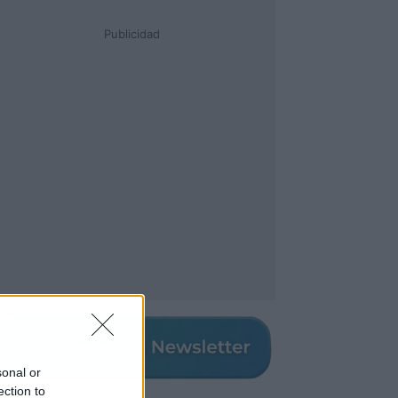
Publicidad
sonal or
ection to