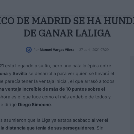
ICO DE MADRID SE HA HUND
DE GANAR LALIGA
-
Por
Manuel Vargas Vilera
27 abril, 2021 07:29
21
está llegando a su fin, pero una batalla épica entre
lona
y
Sevilla
se desarrolla para ver quien se llevará el
e parecía tener la ventaja inicial, el que arrasó a todos
una ventaja increíble de más de 10 puntos sobre el
 ahora es el que luce como el más endeble de todos y
ue dirige
Diego Simeone
.
s asumieron que la Liga ya estaba acabado
al ver el
 la distancia que tenía de sus perseguidores
. Sin