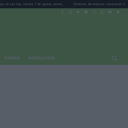
, viernes 7 de agosto: prioriz...
Síndrome del impostor vacacional: cómo dejar de se
TIEMPO
VIDEOJUEGOS