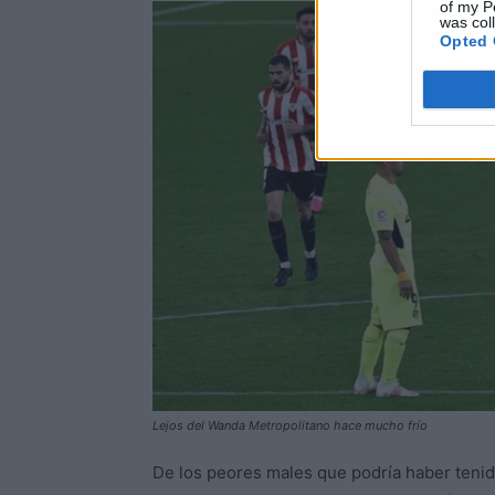
of my P
was col
Opted 
Lejos del Wanda Metropolitano hace mucho frío
De los peores males que podría haber tenido