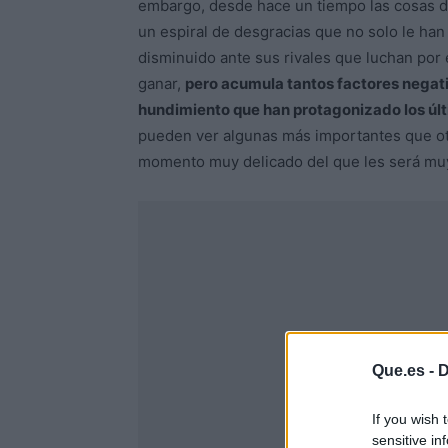
embargo, desde hace un tiempo las cosas di
un espiral de desgracias que no solo le ha
disminuido ante sus rivales que luchan por 
ganar,
pero acumula tantos factores negati
hundimiento que han protagonizado los úl
pueden ver algunas más importantes que otr
momento muy delicado del que les será muy 
Que.es -
D
If you wish 
sensitive in