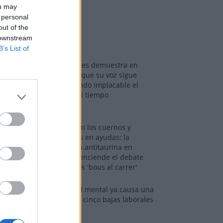
ou may
 personal
out of the
os más vistos
 downstream
B’s List of
Tom Jones demuestra en
Madrid que su voz sigue
desafiando implacable el
paso del tiempo
Fuego en los cuernos y
millones en ayudas: la
rebelión antitaurina en
Alfafar enciende el debate
sobre los 'bous al carrer'
La salud mental ya causa una
de cada cinco bajas laborales