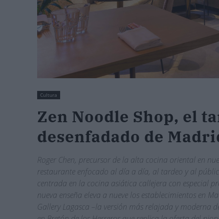
Cultura
Zen Noodle Shop, el ta
desenfadado de Madri
Roger Chen, precursor de la alta cocina oriental en n
restaurante enfocado al día a día, al tardeo y al públ
centrada en la cocina asiática callejera con especial p
nueva enseña eleva a nueve los establecimientos en M
Gallery Lagasca –la versión más relajada y moderna del
en Bretón de los Herreros que replica la oferta del pion