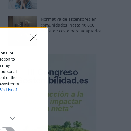
Normativa de ascensores en
comunidades: hasta 40.000
euros de coste para adaptarlos
sonal or
ection to
ou may
 personal
out of the
 downstream
B’s List of