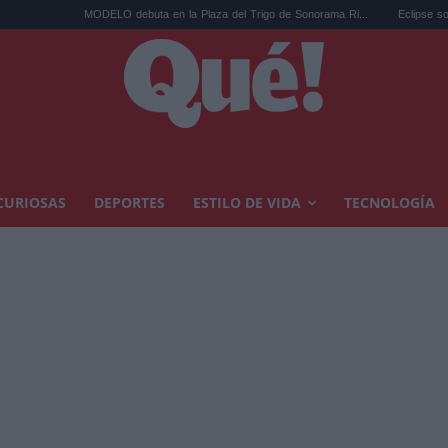
O debuta en la Plaza del Trigo de Sonorama Ri...
Eclipse solar en Cariñena del 12
CURIOSAS
DEPORTES
ESTILO DE VIDA
TECNOLOGÍA