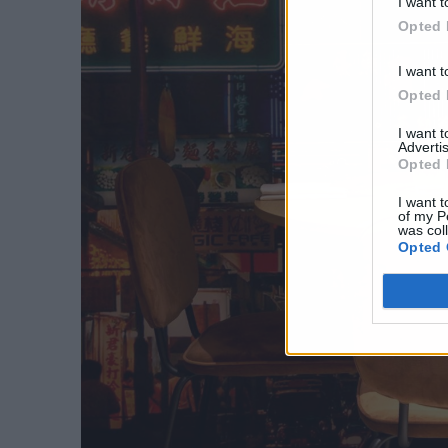
I want t
Opted 
I want t
Opted 
I want 
Advertis
Opted 
I want t
of my P
was col
Opted 