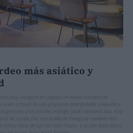
rdeo más asiático y
d
uestro país, inaugura en Lagasca un nuevo concepto de
ico joven a través de una propuesta desenfadada, asequible y
rotagonismo a los noodles, el finger food y las bento box. Esta
adrid del Grupo Zen, que acaba de inaugurar también Asia
 mítico chino de lujo del hotel Palace– y un Zen Asian Bistró
ero del grupo, Asian Bistró Pozuelo.