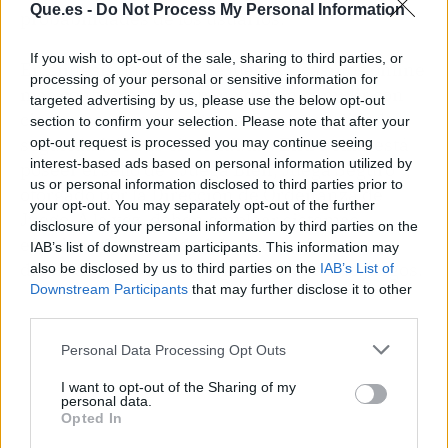
Que.es -
Do Not Process My Personal Information
probabilidades de los usuarios.
If you wish to opt-out of the sale, sharing to third parties, or
En síntesis, las casas de juegos y casinos online
processing of your personal or sensitive information for
más confiables de España deben cumplir con
targeted advertising by us, please use the below opt-out
ciertas normas para garantizar la legalidad y
section to confirm your selection. Please note that after your
seguridad de sus cibernautas. Entre ellas está
opt-out request is processed you may continue seeing
interest-based ads based on personal information utilized by
poseer el sello de ´Juega Bien, Juega Seguro´,
us or personal information disclosed to third parties prior to
otorgado por la Dirección de Ordenanza de
your opt-out. You may separately opt-out of the further
Juego. A la vez, deben emplear sistemas
disclosure of your personal information by third parties on the
efectivos de seguridad de datos, ofrecer
IAB’s list of downstream participants. This information may
diversos métodos de pago y variedad de juegos.
also be disclosed by us to third parties on the
IAB’s List of
Downstream Participants
that may further disclose it to other
third parties.
Personal Data Processing Opt Outs
I want to opt-out of the Sharing of my
personal data.
Opted In