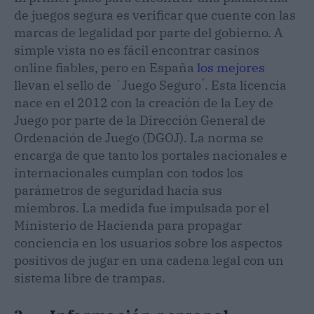
de juegos segura es verificar que cuente con las
marcas de legalidad por parte del gobierno. A
simple vista no es fácil encontrar casinos
online fiables, pero en España
los mejores
llevan el sello de ´Juego Seguro ́. Esta licencia
nace en el 2012 con la creación de la Ley de
Juego por parte de la Dirección General de
Ordenación de Juego (DGOJ). La norma se
encarga de que tanto los portales nacionales e
internacionales cumplan con todos los
parámetros de seguridad hacia sus
miembros. La medida fue impulsada por el
Ministerio de Hacienda para propagar
conciencia en los usuarios sobre los aspectos
positivos de jugar en una cadena legal con un
sistema libre de trampas.