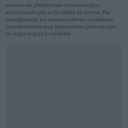
número de plataformas virtuales sigue
aumentando por su facilidad de acceso. Por
consiguiente, los usuarios deben considerar
características muy importantes para escoger
un lugar seguro y confiable.