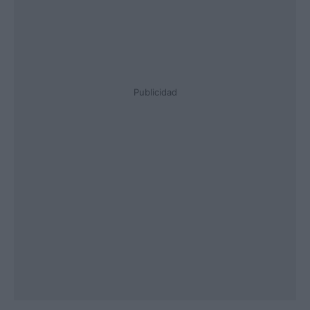
Publicidad