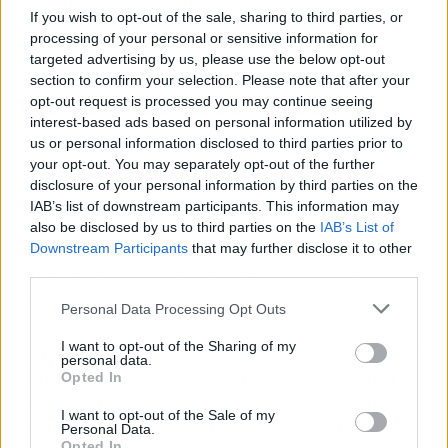
opondrá a sus "políticas de subida de
If you wish to opt-out of the sale, sharing to third parties, or
impuestos, de abrazar la inmigración irregular
processing of your personal or sensitive information for
y de financiar los chiringuitos ideológicos".
targeted advertising by us, please use the below opt-out
section to confirm your selection. Please note that after your
REACCIONES REGIONALES
opt-out request is processed you may continue seeing
interest-based ads based on personal information utilized by
us or personal information disclosed to third parties prior to
El presidente del Gobierno regional, Fernando
your opt-out. You may separately opt-out of the further
López Miras, ha considerado que
"no es una
disclosure of your personal information by third parties on the
buena noticia"
que hayan convertido a la
IAB’s list of downstream participants. This information may
Comunidad
"en el laboratorio de pruebas"
del
also be disclosed by us to third parties on the
IAB’s List of
presidente del Gobierno, Pedro Sánchez, del
Downstream Participants
that may further disclose it to other
third parties.
líder de podemos, Pablo Iglesias, y de la
presidenta de Cs, Inés Arrimadas.
Personal Data Processing Opt Outs
I want to opt-out of the Sharing of my
También ha criticado las
últimas noticias
, como
personal data.
la que refleja que "han tenido que secuestrar a
Opted In
cuatro concejales de Cs en un hotel de fuera de
I want to opt-out of the Sale of my
la Región, como si aquí se diera una situación
Personal Data.
Opted In