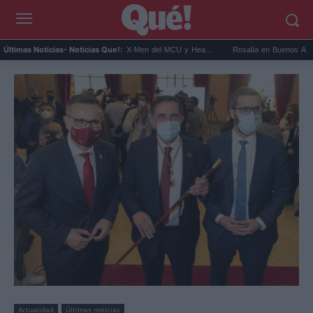
onnor será Cíclope en los X-Men del MCU y Hea...
Rosalía en Buenos Aires: detiene e
Últimas Noticias
- Noticias Que!:
Actualidad
Últimas noticias