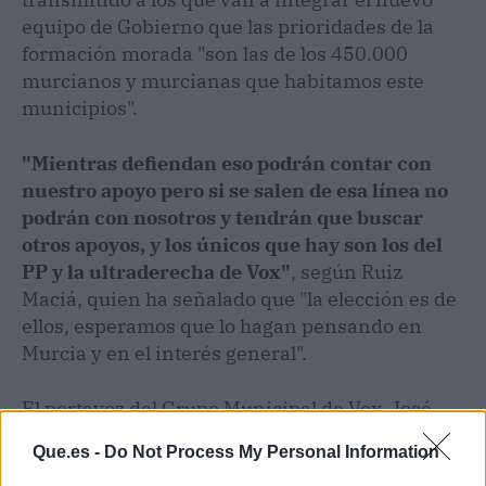
equipo de Gobierno que las prioridades de la
formación morada "son las de los 450.000
murcianos y murcianas que habitamos este
municipios".
"Mientras defiendan eso podrán contar con
nuestro apoyo pero si se salen de esa línea no
podrán con nosotros y tendrán que buscar
otros apoyos, y los únicos que hay son los del
PP y la ultraderecha de Vox"
, según Ruiz
Maciá, quien ha señalado que "la elección es de
ellos, esperamos que lo hagan pensando en
Murcia y en el interés general".
El portavoz del Grupo Municipal de Vox, José
Ángel Antelo, ha considerado que a Serrano "le
Que.es -
Do Not Process My Personal Information
queda grande el traje", y ha asegurado que se